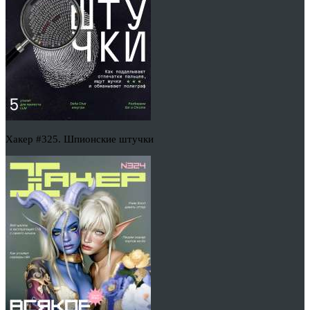
Хакер #325. Шпионские штучки