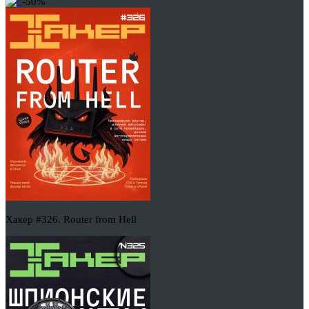
-50%
Хакер #326. Router from Hell