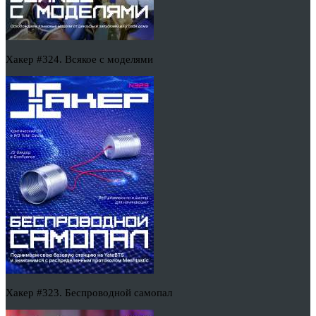
Хакер #324. Всякое с моделями
Хакер #323. Беспроводной самопал