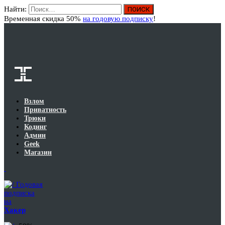
Найти:
Вход
Временная скидка 50%
на годовую подписку
!
Взлом
Приватность
Трюки
Кодинг
Админ
Geek
Магазин
Годовая
подписка
на
Хакер