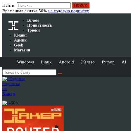
Найти:
Временная скидка 50%
на годовую подписку
!
Взлом
Приватность
Трюки
Кодинг
Админ
Geek
Магазин
Windows
Linux
Android
Железо
Python
AI
Годовая
подписка
на
Хакер
-50%