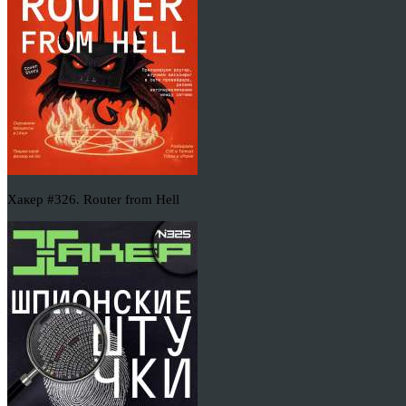
Хакер #326. Router from Hell