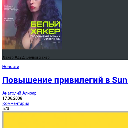
Хакер #322. Белый хакер
Новости
Повышение привилегий в Sun 
Анатолий Ализар
17.06.2008
Комментарии
523