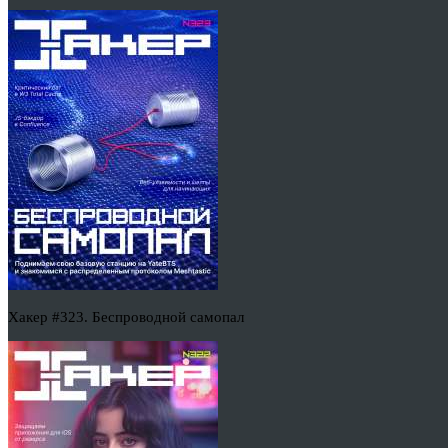
Хакер #323. Беспроводной самопал