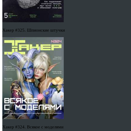
Хакер #325. Шпионские штучки
Хакер #324. Всякое с моделями