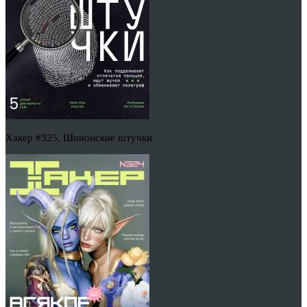
Хакер #325. Шпионские штучки