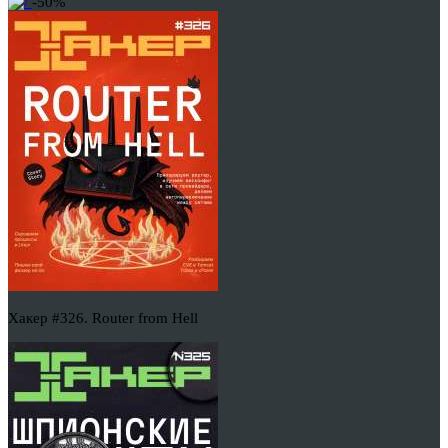
-50%
Хакер #326. Router from Hell