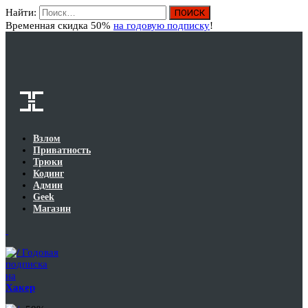
Найти:
Вход
Временная скидка 50%
на годовую подписку
!
Взлом
Приватность
Трюки
Кодинг
Админ
Geek
Магазин
Годовая
подписка
на
Хакер