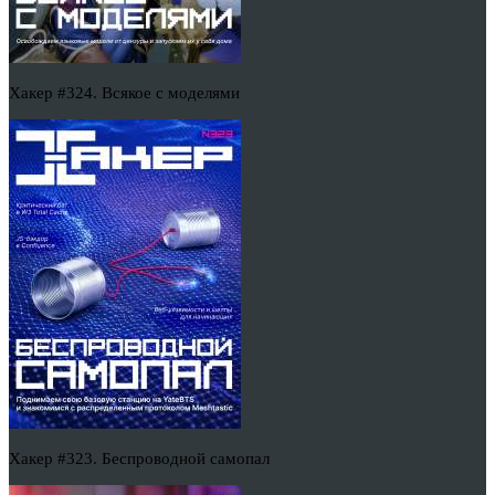
Хакер #324. Всякое с моделями
Хакер #323. Беспроводной самопал