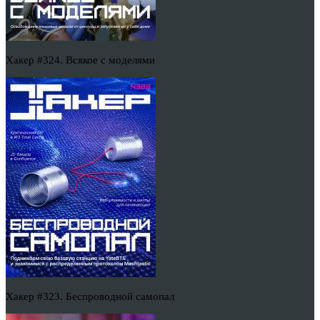
Хакер #324. Всякое с моделями
Хакер #323. Беспроводной самопал