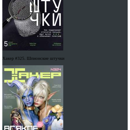
Хакер #325. Шпионские штучки