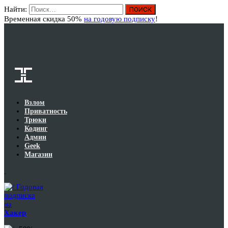
Найти:
Вход
Временная скидка 50%
на годовую подписку
!
Взлом
Приватность
Трюки
Кодинг
Админ
Geek
Магазин
Годовая
подписка
на
Хакер