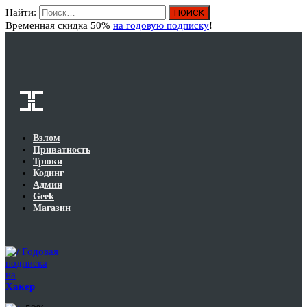
Найти:
Вход
Временная скидка 50%
на годовую подписку
!
Взлом
Приватность
Трюки
Кодинг
Админ
Geek
Магазин
Годовая
подписка
на
Хакер