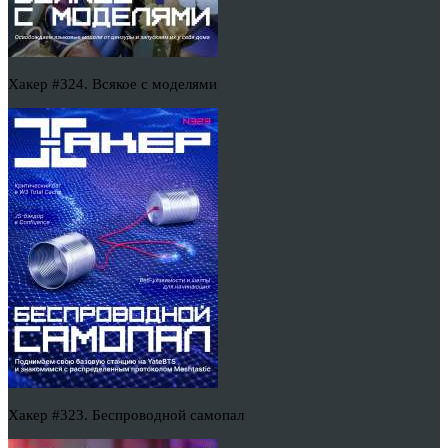
Хакер #324. Всякое с моделями
Хакер #323. Беспроводной самопал