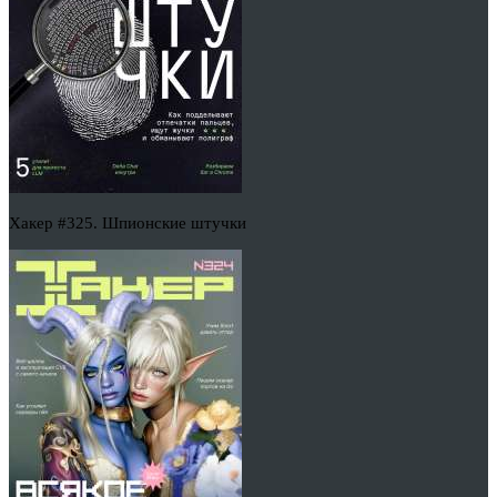
Хакер #325. Шпионские штучки