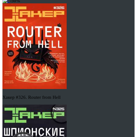
-50%
Хакер #326. Router from Hell