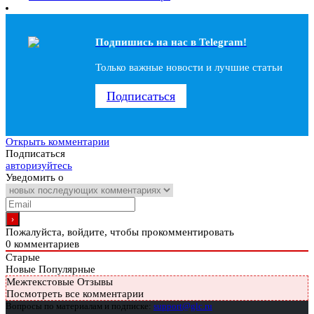
Подпишись на наc в Telegram!
Только важные новости и лучшие статьи
Подписаться
Открыть комментарии
Подписаться
авторизуйтесь
Уведомить о
Пожалуйста, войдите, чтобы прокомментировать
0
комментариев
Старые
Новые
Популярные
Межтекстовые Отзывы
Посмотреть все комментарии
Вопросы по материалам и подписке:
support@glc.ru