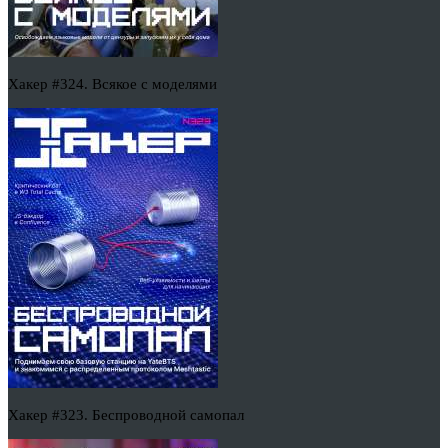
Хакер #324. Всякое с моделями
Хакер #323. Беспроводной самопал