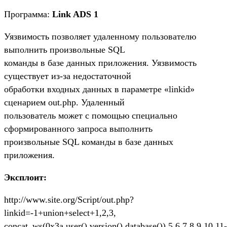
Программа:
Link ADS 1
Уязвимость позволяет удаленному пользователю
выполнить произвольные SQL
команды в базе данных приложения. Уязвимость
существует из-за недостаточной
обработки входных данных в параметре «linkid»
сценарием out.php. Удаленный
пользователь может с помощью специально
сформированного запроса выполнить
произвольные SQL команды в базе данных
приложения.
Эксплоит:
http://www.site.org/Script/out.php?
linkid=-1+union+select+1,2,3,
concat_ws(0x3a,user(),version(),database()),5,6,7,8,9,10,11-