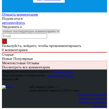
Открыть комментарии
Подписаться
авторизуйтесь
Уведомить о
Пожалуйста, войдите, чтобы прокомментировать
0
комментариев
Старые
Новые
Популярные
Межтекстовые Отзывы
Посмотреть все комментарии
Вопросы по материалам и подписке:
support@glc.ru
Отдел рекламы и спецпроектов:
yakovleva.a@glc.ru
Контент
18+
Сайт защищен Qrator —
самой забойной защитой от DDoS в мире
Подписка для физлиц
Подписка для юрлиц
Реклама на «Хакере»
Контакты