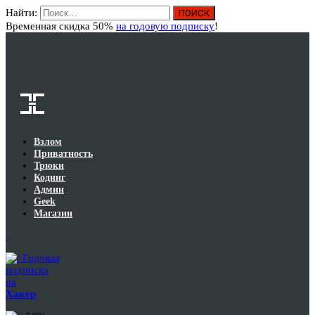
Найти:
Вход
Временная скидка 50%
на годовую подписку
!
Взлом
Приватность
Трюки
Кодинг
Админ
Geek
Магазин
Годовая
подписка
на
Хакер