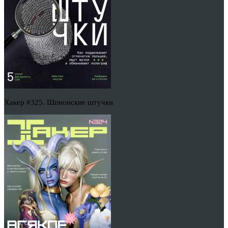
Хакер #325. Шпионские штучки