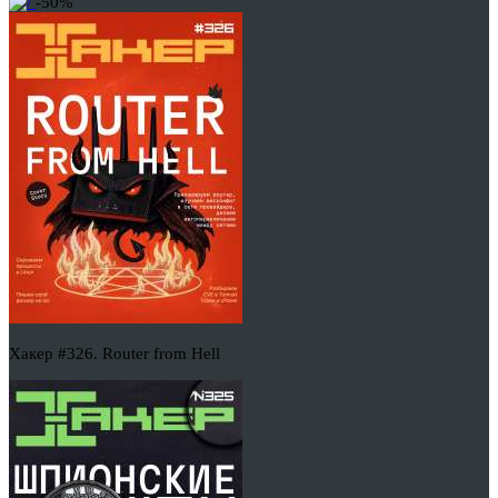
-50%
Хакер #326. Router from Hell