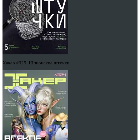
Хакер #325. Шпионские штучки