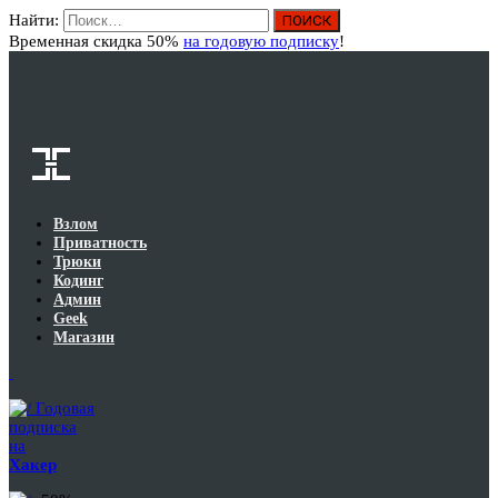
Найти:
Вход
Временная скидка 50%
на годовую подписку
!
Взлом
Приватность
Трюки
Кодинг
Админ
Geek
Магазин
Годовая
подписка
на
Хакер