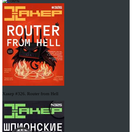
-50%
Хакер #326. Router from Hell