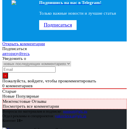
Подпишись на наc в Telegram!
Только важные новости и лучшие статьи
Подписаться
Открыть комментарии
Подписаться
авторизуйтесь
Уведомить о
Пожалуйста, войдите, чтобы прокомментировать
0
комментариев
Старые
Новые
Популярные
Межтекстовые Отзывы
Посмотреть все комментарии
Вопросы по материалам и подписке:
support@glc.ru
Отдел рекламы и спецпроектов:
yakovleva.a@glc.ru
Контент
18+