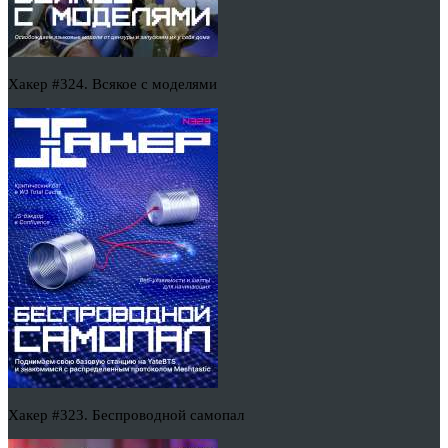
Хакер #324. Всякое с моделями
Хакер #323. Беспроводной самопал