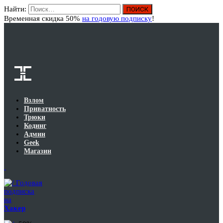
Найти:
Вход
Временная скидка 50%
на годовую подписку
!
Взлом
Приватность
Трюки
Кодинг
Админ
Geek
Магазин
Годовая
подписка
на
Хакер