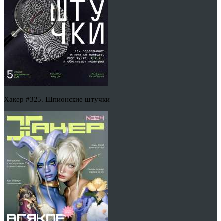
Хакер #325. Шпионские штучки