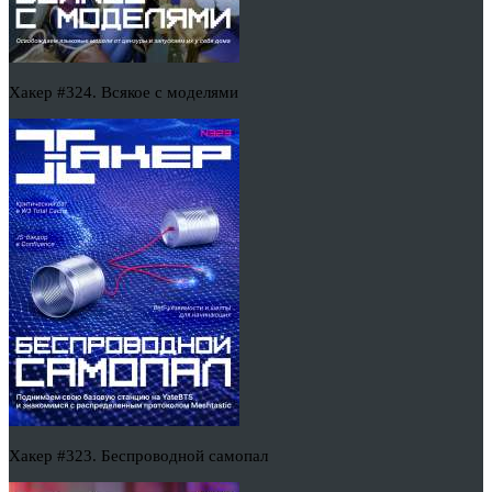
Хакер #324. Всякое с моделями
Хакер #323. Беспроводной самопал