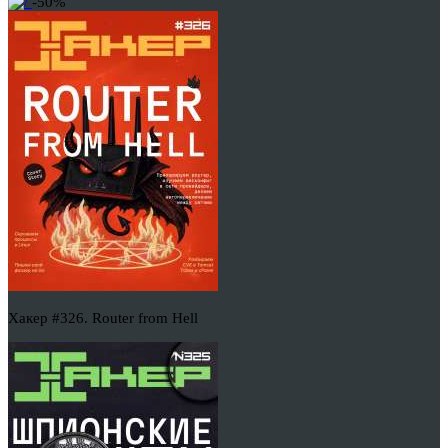
-50%
Хакер #326. Router from Hell