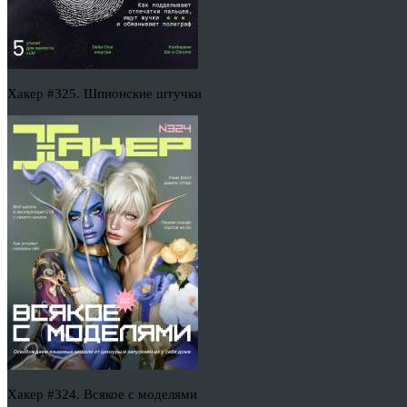
Хакер #325. Шпионские штучки
Хакер #324. Всякое с моделями