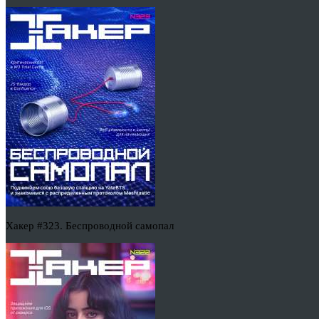
Хакер #323. Беспроводной самопал