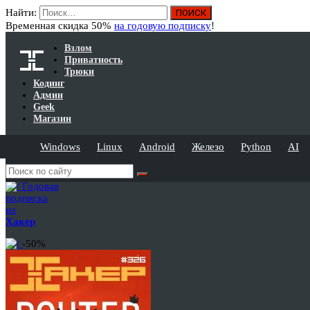
Найти:
Временная скидка 50%
на годовую подписку
!
Взлом
Приватность
Трюки
Кодинг
Админ
Geek
Магазин
Windows
Linux
Android
Железо
Python
AI
Годовая
подписка
на
Хакер
-50%