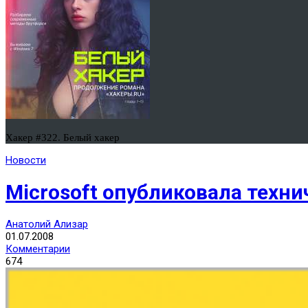
Хакер #322. Белый хакер
Новости
Microsoft опубликовала тех
Анатолий Ализар
01.07.2008
Комментарии
674