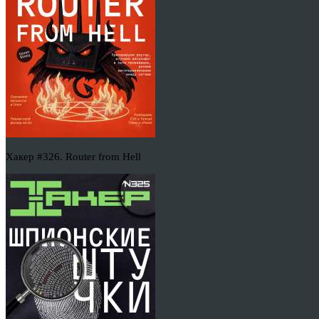
Хакер #326. Router from Hell