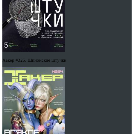
Хакер #325. Шпионские штучки