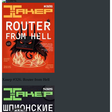
-50%
Хакер #326. Router from Hell