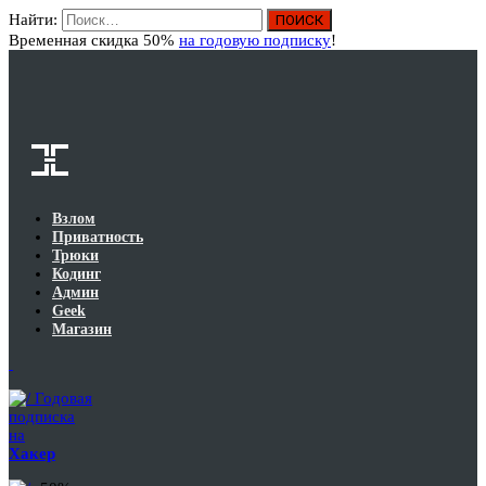
Найти:
Вход
Временная скидка 50%
на годовую подписку
!
Взлом
Приватность
Трюки
Кодинг
Админ
Geek
Магазин
Годовая
подписка
на
Хакер