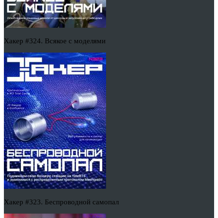
Хакер #324. Всякое с моделями
Хакер #323. Беспроводной самопал