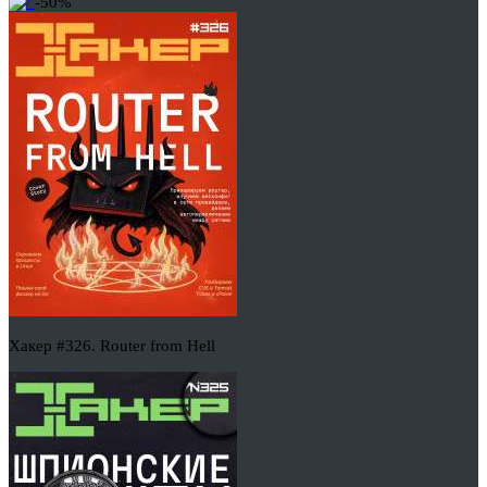
-50%
Хакер #326. Router from Hell