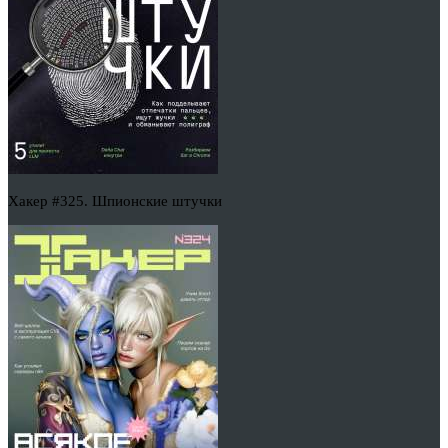
Хакер #325. Шпионские штучки