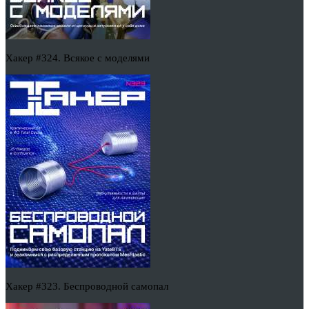
Хакер #324. Всякое с моделями
Хакер #323. Беспроводной самопал