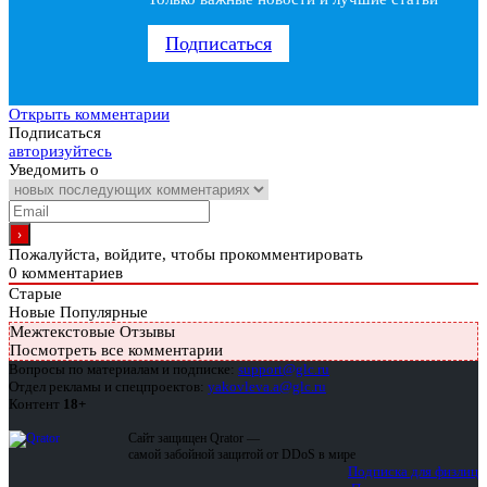
Подписаться
Открыть комментарии
Подписаться
авторизуйтесь
Уведомить о
Пожалуйста, войдите, чтобы прокомментировать
0
комментариев
Старые
Новые
Популярные
Межтекстовые Отзывы
Посмотреть все комментарии
Вопросы по материалам и подписке:
support@glc.ru
Отдел рекламы и спецпроектов:
yakovleva.a@glc.ru
Контент
18+
Сайт защищен Qrator —
самой забойной защитой от DDoS в мире
Подписка для физлиц