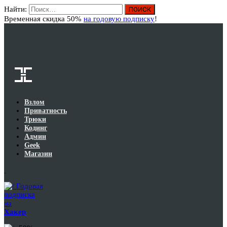
Найти:
Вход
Временная скидка 50%
на годовую подписку
!
Взлом
Приватность
Трюки
Кодинг
Админ
Geek
Магазин
Годовая
подписка
на
Хакер