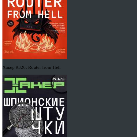
Хакер #326. Router from Hell