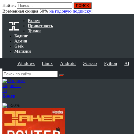
Найти:
Временная скидка 50%
на годовую подписку
!
Взлом
Приватность
Трюки
Кодинг
Админ
Geek
Магазин
Windows
Linux
Android
Железо
Python
AI
Годовая
подписка
на
Хакер
-50%