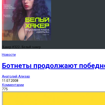
Хакер #322. Белый хакер
Новости
Ботнеты продолжают победн
Анатолий Ализар
11.07.2008
Комментарии
775