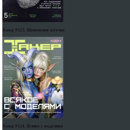
Хакер #325. Шпионские штучки
Хакер #324. Всякое с моделями