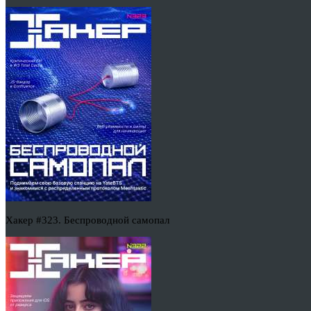
Хакер #323. Беспроводной самопал