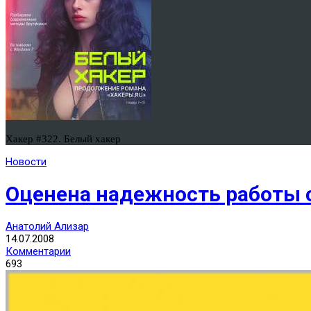
Хакер #322. Белый хакер
Новости
Оценена надежность работы 
Анатолий Ализар
14.07.2008
Комментарии
693