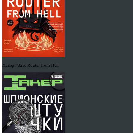
Хакер #326. Router from Hell