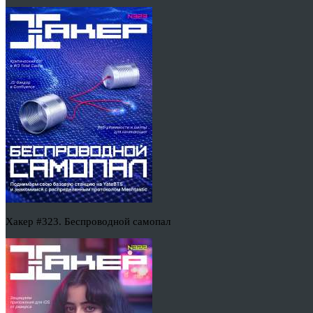
Хакер #323. Беспроводной самопал