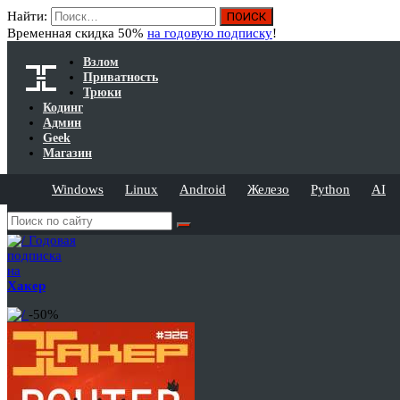
Найти:
Временная скидка 50%
на годовую подписку
!
Взлом
Приватность
Трюки
Кодинг
Админ
Geek
Магазин
Windows
Linux
Android
Железо
Python
AI
Годовая
подписка
на
Хакер
-50%