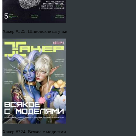
Хакер #325. Шпионские штучки
Хакер #324. Всякое с моделями