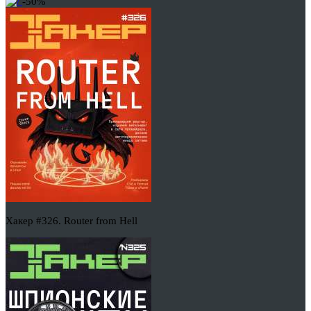
-50%
Хакер #326. Router from Hell