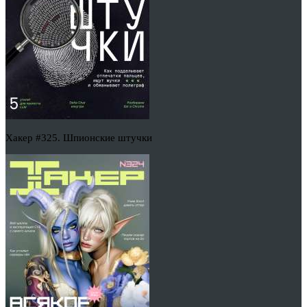
Хакер #325. Шпионские штучки