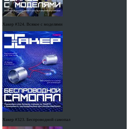
Хакер #324. Всякое с моделями
Хакер #323. Беспроводной самопал