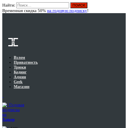
Найти:
Вход
Временная скидка 50%
на годовую подписку
!
Взлом
Приватность
Трюки
Кодинг
Админ
Geek
Магазин
Годовая
подписка
на
Хакер