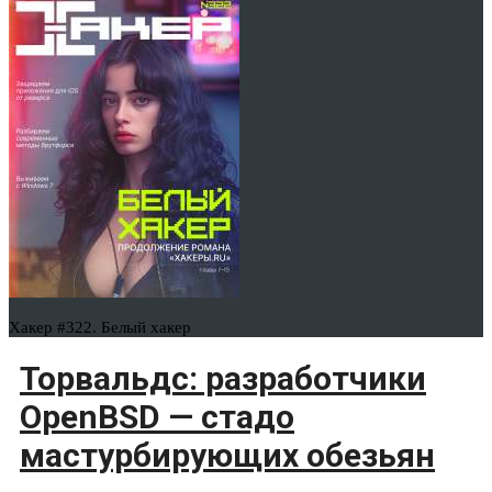
Хакер #322. Белый хакер
Торвальдс: разработчики
OpenBSD — стадо
мастурбирующих обезьян