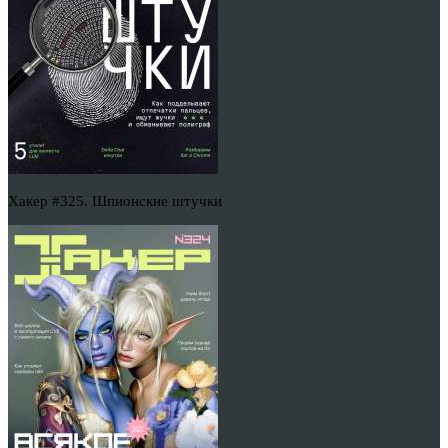
Хакер #325. Шпионские штучки