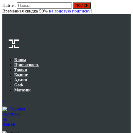
Найти:
Вход
Временная скидка 50%
на годовую подписку
!
Взлом
Приватность
Трюки
Кодинг
Админ
Geek
Магазин
Годовая
подписка
на
Хакер