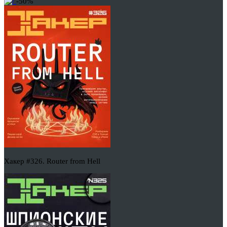
-50%
Хакер #326. Router from Hell