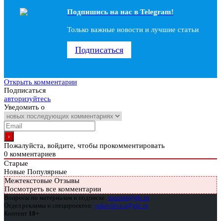
Подпишись на наc в Telegram!
Только важные новости и лучшие статьи
Подписаться
Открыть комментарии
Подписаться
авторизуйтесь
Уведомить о
Пожалуйста, войдите, чтобы прокомментировать
0
комментариев
Старые
Новые
Популярные
Межтекстовые Отзывы
Посмотреть все комментарии
Вопросы по материалам и подписке:
support@glc.ru
Отдел рекламы и спецпроектов:
yakovleva.a@glc.ru
Контент
18+