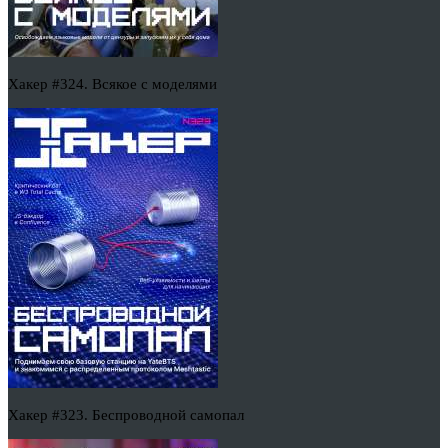
Хакер #324. Всякое с моделями
Хакер #323. Беспроводной самопал