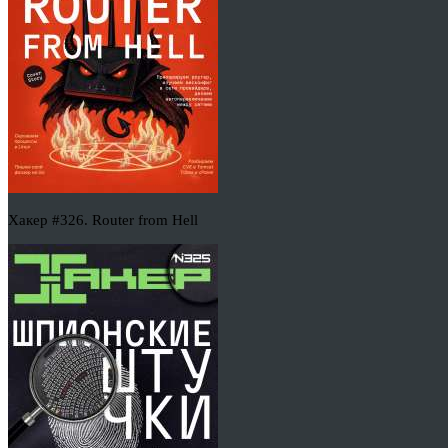
Хакер #326. Router from Hell