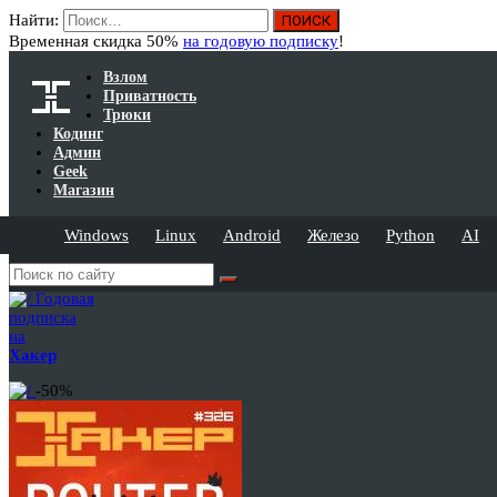
Найти:
Временная скидка 50%
на годовую подписку
!
Взлом
Приватность
Трюки
Кодинг
Админ
Geek
Магазин
Windows
Linux
Android
Железо
Python
AI
Годовая
подписка
на
Хакер
-50%