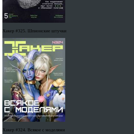
Хакер #325. Шпионские штучки
Хакер #324. Всякое с моделями