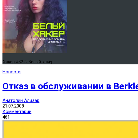
Хакер #322. Белый хакер
Новости
Отказ в обслуживании в Berkl
Анатолий Ализар
21.07.2008
Комментарии
461