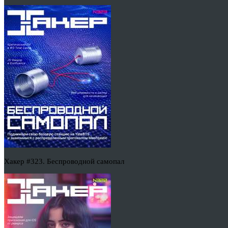
Хакер #323. Беспроводной самопал