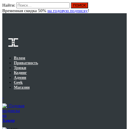
Найти:
Вход
Временная скидка 50%
на годовую подписку
!
Взлом
Приватность
Трюки
Кодинг
Админ
Geek
Магазин
Годовая
подписка
на
Хакер