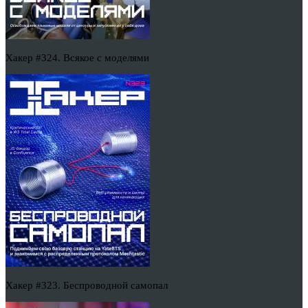
Хакер #324. Всякое с моделями
Хакер #323. Беспроводной самопал