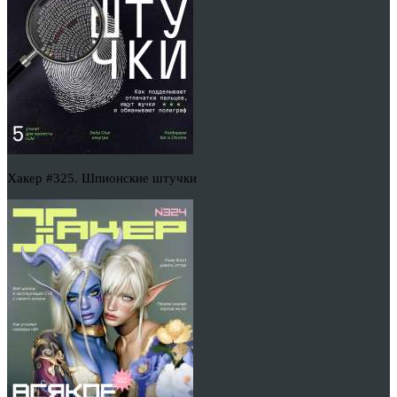
Хакер #325. Шпионские штучки