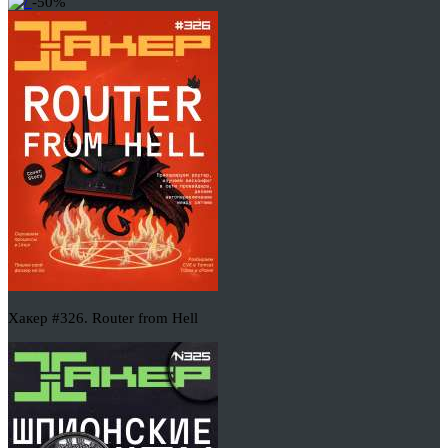
-50%
Хакер #326. Router from Hell