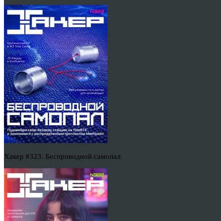
Хакер #323. Беспроводной самопал