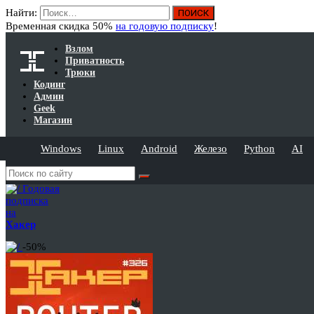
Найти:
Временная скидка 50%
на годовую подписку
!
Взлом
Приватность
Трюки
Кодинг
Админ
Geek
Магазин
Windows
Linux
Android
Железо
Python
AI
Годовая
подписка
на
Хакер
-50%