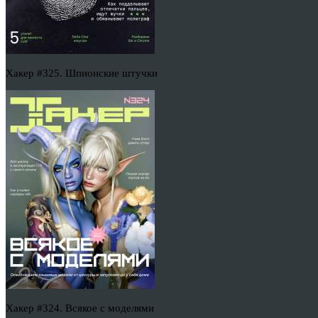
Хакер #325. Шпионские штучки
Хакер #324. Всякое с моделями