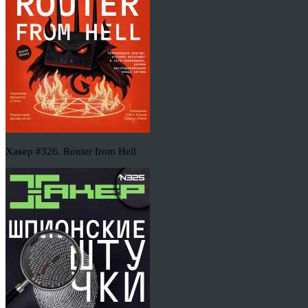
Хакер #326. Router from Hell