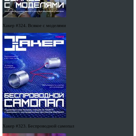
Хакер #324. Всякое с моделями
Хакер #323. Беспроводной самопал