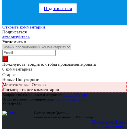
Подписаться
Открыть комментарии
Подписаться
авторизуйтесь
Уведомить о
Пожалуйста, войдите, чтобы прокомментировать
0
комментариев
Старые
Новые
Популярные
Межтекстовые Отзывы
Посмотреть все комментарии
Вопросы по материалам и подписке:
support@glc.ru
Отдел рекламы и спецпроектов:
yakovleva.a@glc.ru
Контент
18+
Сайт защищен Qrator —
самой забойной защитой от DDoS в мире
Подписка для физлиц
Подписка для юрлиц