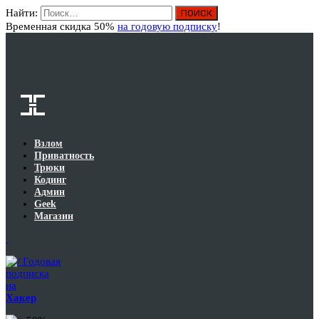
Найти:
Вход
Временная скидка 50%
на годовую подписку
!
Взлом
Приватность
Трюки
Кодинг
Админ
Geek
Магазин
Годовая
подписка
на
Хакер