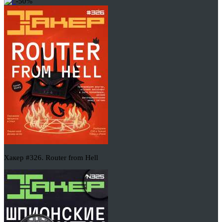
-50%
Хакер #326. Router from Hell