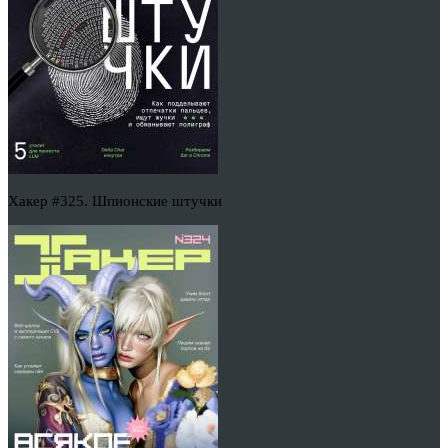
Хакер #325. Шпионские штучки