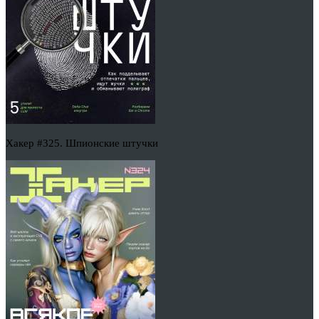
Хакер #325. Шпионские штучки