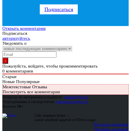
Подписаться
Открыть комментарии
Подписаться
авторизуйтесь
Уведомить о
Пожалуйста, войдите, чтобы прокомментировать
0
комментариев
Старые
Новые
Популярные
Межтекстовые Отзывы
Посмотреть все комментарии
Вопросы по материалам и подписке:
support@glc.ru
Отдел рекламы и спецпроектов:
yakovleva.a@glc.ru
Контент
18+
Сайт защищен Qrator —
самой забойной защитой от DDoS в мире
Подписка для физлиц
Подписка для юрлиц