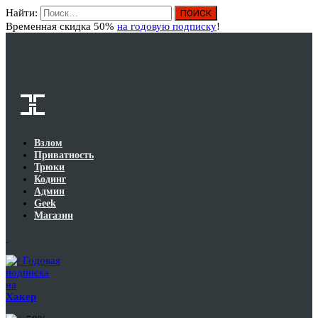
Найти:
Вход
Временная скидка 50%
на годовую подписку
!
Взлом
Приватность
Трюки
Кодинг
Админ
Geek
Магазин
Годовая
подписка
на
Хакер