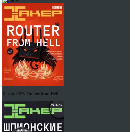
-50%
Хакер #326. Router from Hell