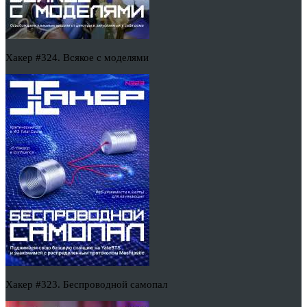
Хакер #324. Всякое с моделями
Хакер #323. Беспроводной самопал