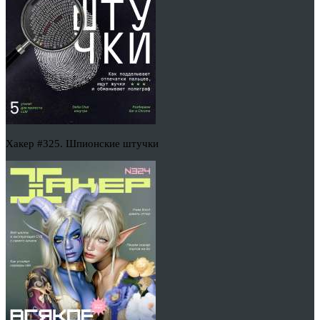
Хакер #325. Шпионские штучки