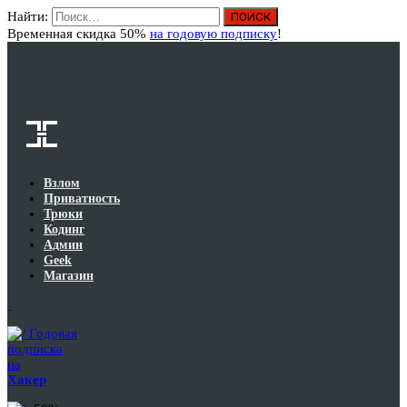
Найти:
Вход
Временная скидка 50%
на годовую подписку
!
Взлом
Приватность
Трюки
Кодинг
Админ
Geek
Магазин
Годовая
подписка
на
Хакер