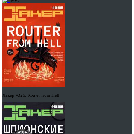
-50%
Хакер #326. Router from Hell