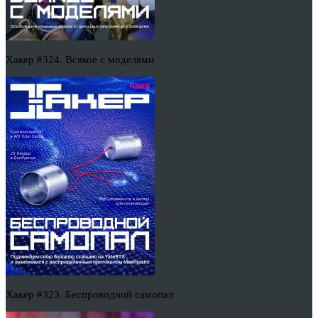
Хакер #324. Всякое с моделями
Хакер #323. Беспроводной самопал