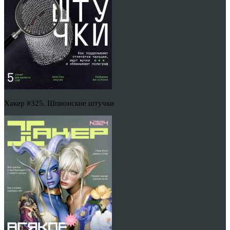
Хакер #325. Шпионские штучки