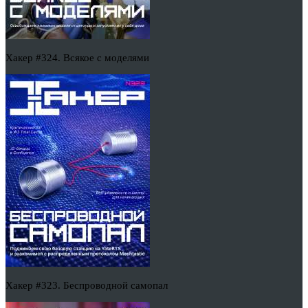
Хакер #324. Всякое с моделями
Хакер #323. Беспроводной самопал