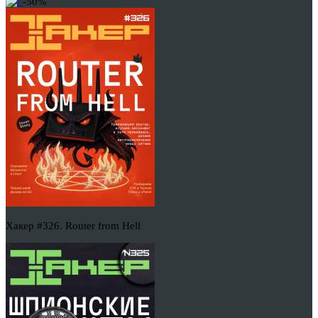
-50%
Хакер #326. Router from Hell