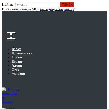
Найти:
Вход
Временная скидка 50%
на годовую подписку
!
Взлом
Приватность
Трюки
Кодинг
Админ
Geek
Магазин
Годовая
подписка
на
Хакер