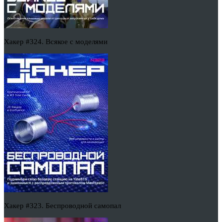
Хакер #324. Всякое с моделями
Хакер #323. Беспроводной самопал