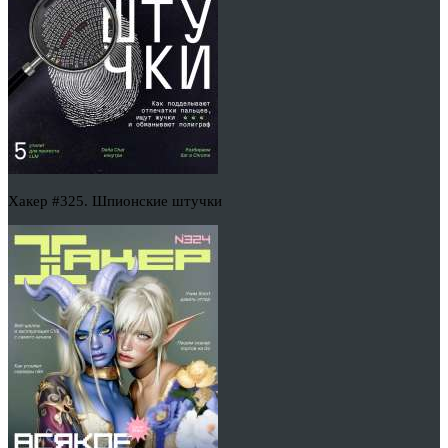
Хакер #325. Шпионские штучки