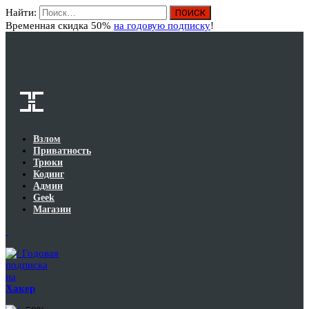
Найти:
Вход
Временная скидка 50%
на годовую подписку
!
Взлом
Приватность
Трюки
Кодинг
Админ
Geek
Магазин
Годовая
подписка
на
Хакер