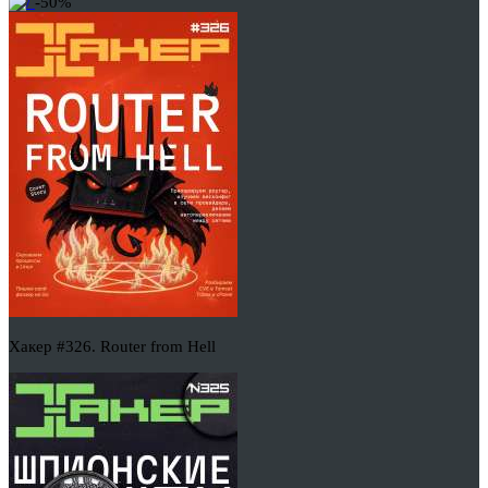
-50%
Хакер #326. Router from Hell