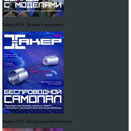
Хакер #324. Всякое с моделями
Хакер #323. Беспроводной самопал