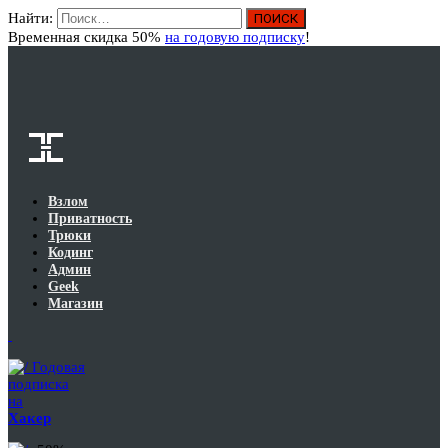
Найти:
Вход
Временная скидка 50%
на годовую подписку
!
Взлом
Приватность
Трюки
Кодинг
Админ
Geek
Магазин
Годовая
подписка
на
Хакер