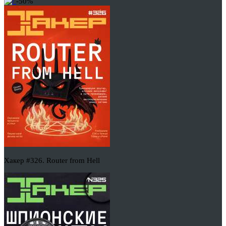
-50%
Хакер #326. Router from Hell