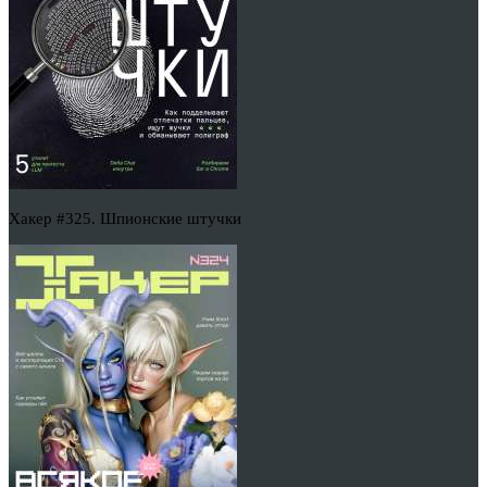
Хакер #325. Шпионские штучки