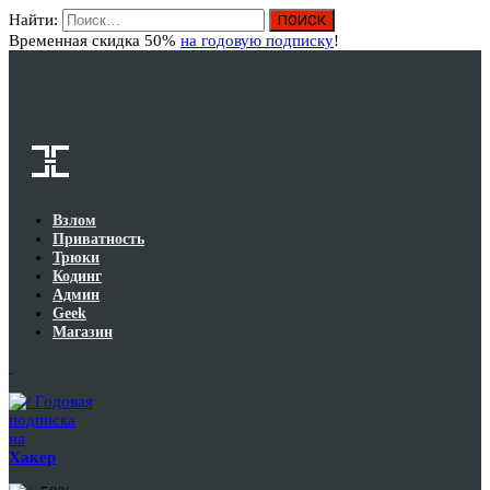
Найти:
Вход
Временная скидка 50%
на годовую подписку
!
Взлом
Приватность
Трюки
Кодинг
Админ
Geek
Магазин
Годовая
подписка
на
Хакер