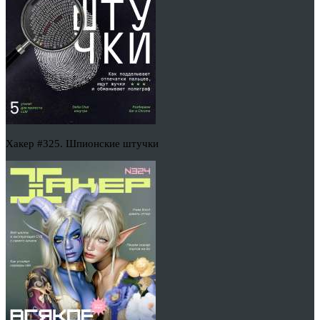
Хакер #325. Шпионские штучки