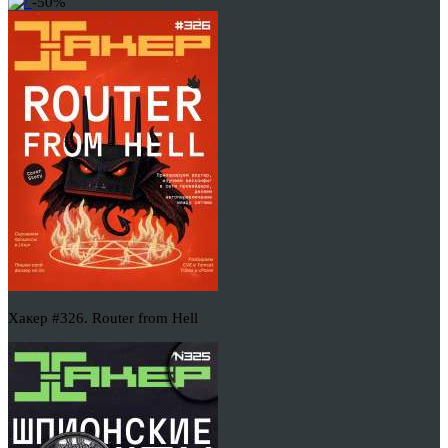
-50%
Хакер #326. Router from Hell