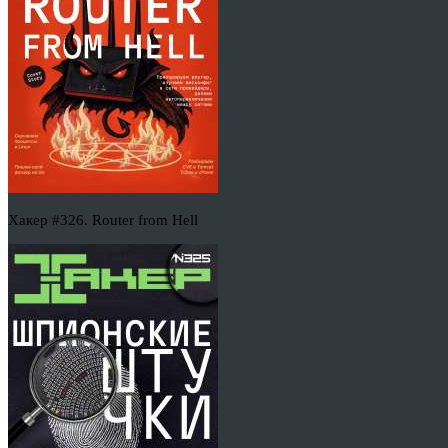
Хакер #326. Router from Hell