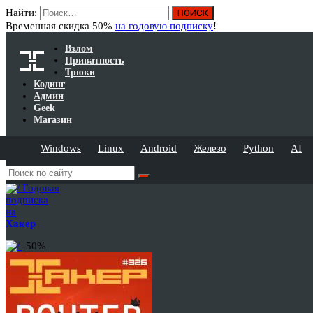
Найти:
Временная скидка 50%
на годовую подписку
!
Взлом
Приватность
Трюки
Кодинг
Админ
Geek
Магазин
Windows
Linux
Android
Железо
Python
AI
Годовая
подписка
на
Хакер
-50%