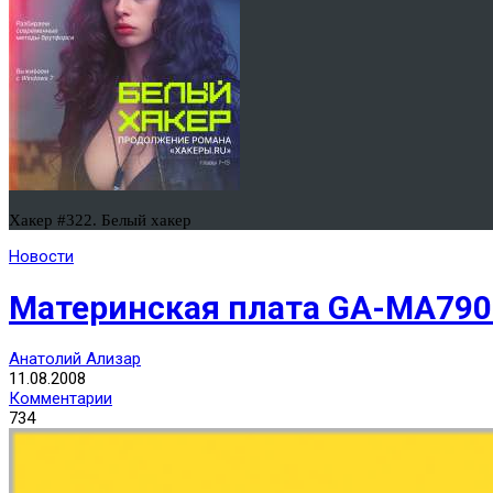
Хакер #322. Белый хакер
Новости
Материнская плата GA-MA79
Анатолий Ализар
11.08.2008
Комментарии
734