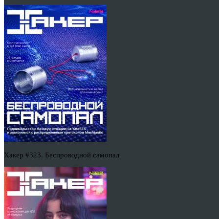
Хакер #323. Беспроводной самопал