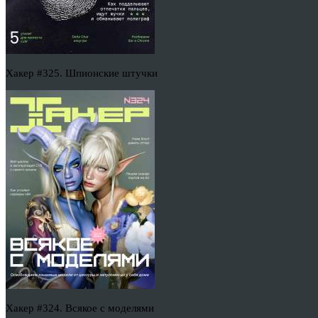
Хакер #325. Шпионские штучки
Хакер #324. Всякое с моделями