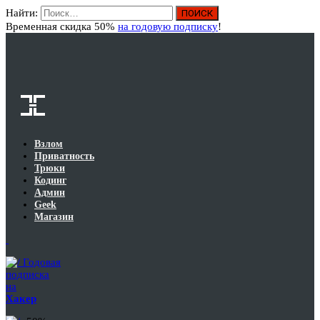
Найти:
Вход
Временная скидка 50%
на годовую подписку
!
Взлом
Приватность
Трюки
Кодинг
Админ
Geek
Магазин
Годовая
подписка
на
Хакер