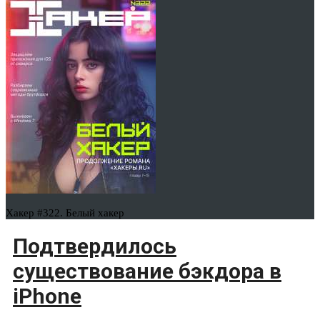
Хакер #322. Белый хакер
Подтвердилось
существование бэкдора в
iPhone