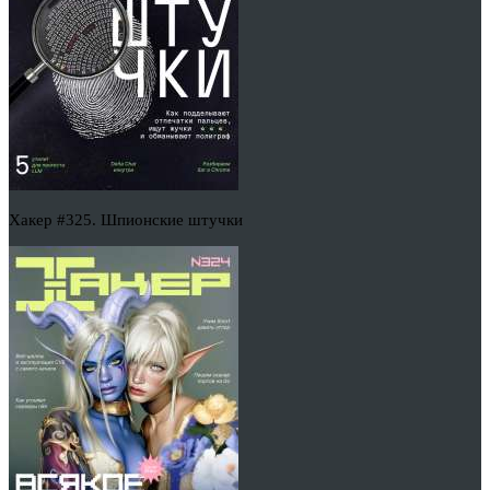
Хакер #325. Шпионские штучки