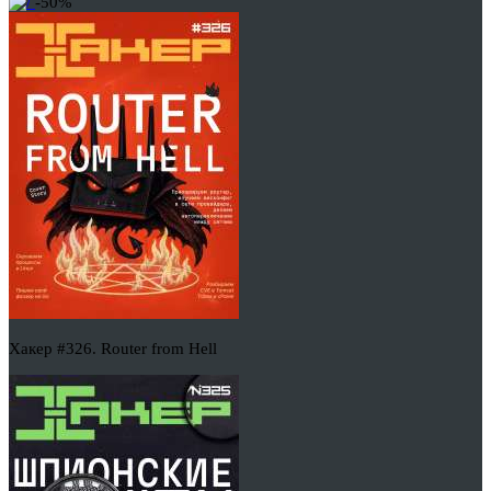
-50%
Хакер #326. Router from Hell