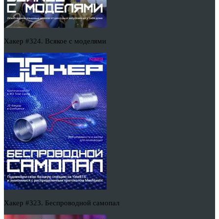
Хакер #324. Всякое с моделями
Хакер #323. Беспроводной самопал