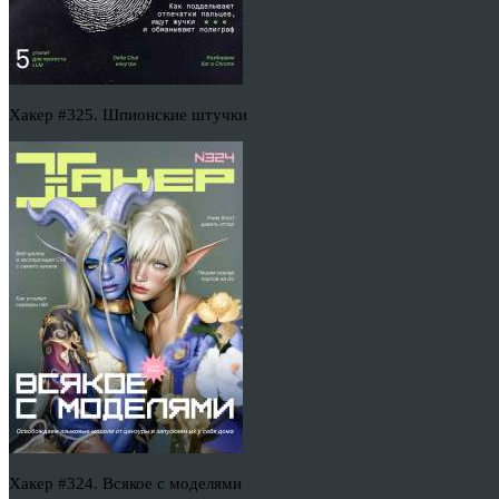
Хакер #325. Шпионские штучки
Хакер #324. Всякое с моделями