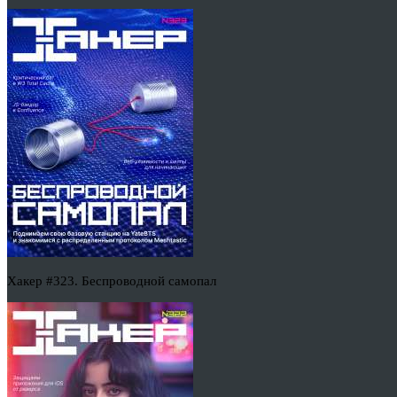
Хакер #323. Беспроводной самопал