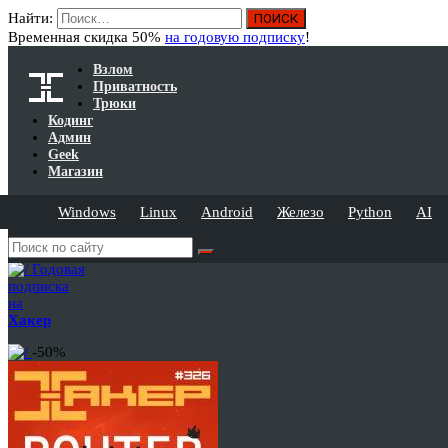
Найти:
Временная скидка 50%
на годовую подписку
!
Взлом
Приватность
Трюки
Кодинг
Админ
Geek
Магазин
Windows
Linux
Android
Железо
Python
AI
Годовая
подписка
на
Хакер
-50%