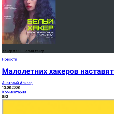
Хакер #322. Белый хакер
Новости
Малолетних хакеров наставят
Анатолий Ализар
13.08.2008
Комментарии
853