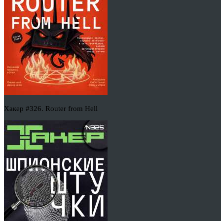
Хакер #326. Router from Hell