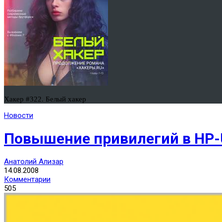
Хакер #322. Белый хакер
Новости
Повышение привилегий в HP
Анатолий Ализар
14.08.2008
Комментарии
505