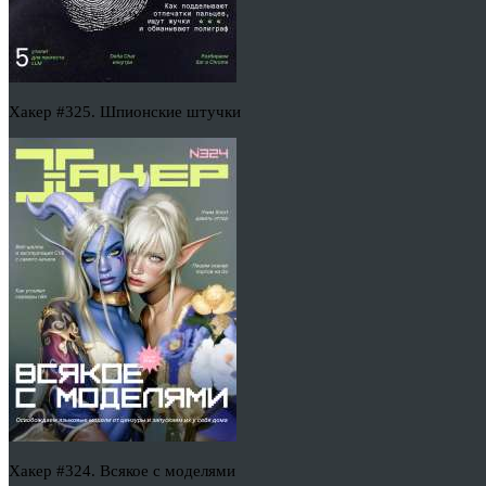
Хакер #325. Шпионские штучки
Хакер #324. Всякое с моделями