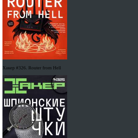
Хакер #326. Router from Hell