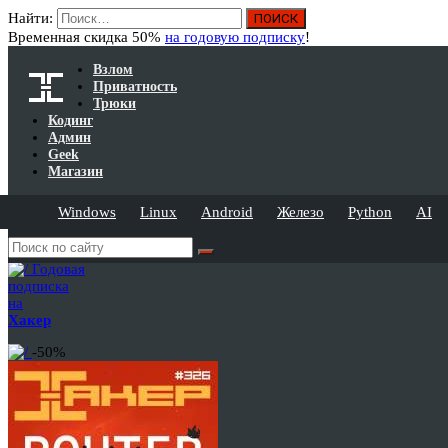
Найти:
Временная скидка 50%
на годовую подписку
!
Взлом
Приватность
Трюки
Кодинг
Админ
Geek
Магазин
Windows
Linux
Android
Железо
Python
AI
Годовая
подписка
на
Хакер
-50%