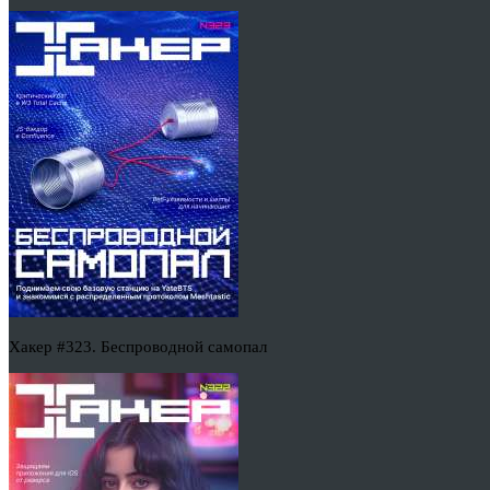
Хакер #323. Беспроводной самопал