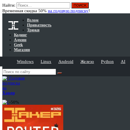
Найти:
Временная скидка 50%
на годовую подписку
!
Взлом
Приватность
Трюки
Кодинг
Админ
Geek
Магазин
Windows
Linux
Android
Железо
Python
AI
Годовая
подписка
на
Хакер
-50%