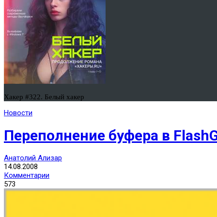
Хакер #322. Белый хакер
Новости
Переполнение буфера в FlashG
Анатолий Ализар
14.08.2008
Комментарии
573