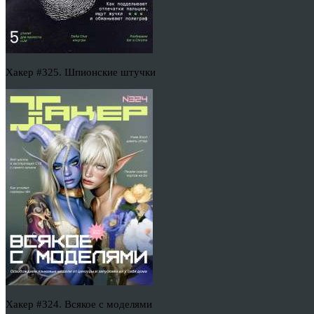
Хакер #325. Шпионские штучки
Хакер #324. Всякое с моделями