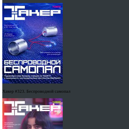
Хакер #323. Беспроводной самопал