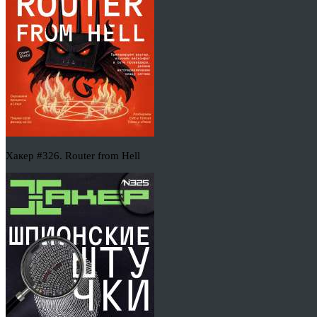
Хакер #326. Router from Hell