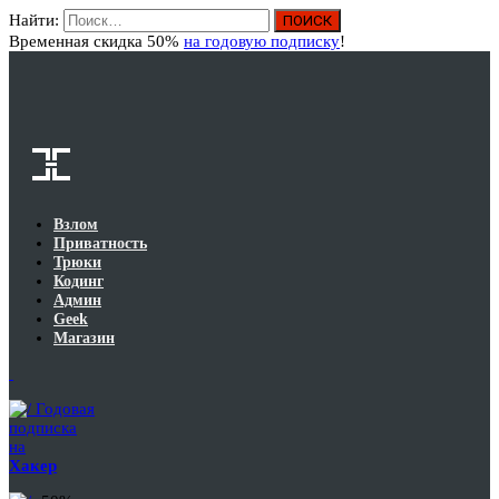
Найти:
Вход
Временная скидка 50%
на годовую подписку
!
Взлом
Приватность
Трюки
Кодинг
Админ
Geek
Магазин
Годовая
подписка
на
Хакер