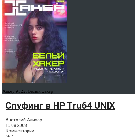
Хакер #322. Белый хакер
Спуфинг в HP Tru64 UNIX
Анатолий Ализар
15.08.2008
Комментарии
567