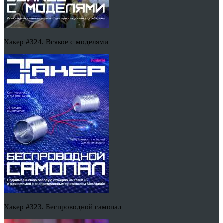
Хакер #324. Всякое с моделями
Хакер #323. Беспроводной самопал