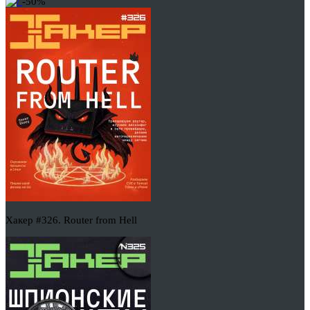
-50%
Хакер #326. Router from Hell