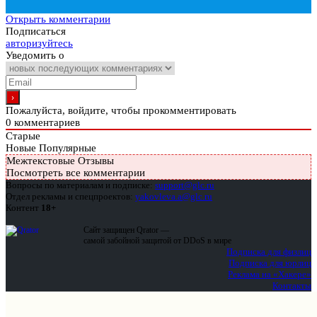
Открыть комментарии
Подписаться
авторизуйтесь
Уведомить о
Пожалуйста, войдите, чтобы прокомментировать
0
комментариев
Старые
Новые
Популярные
Межтекстовые Отзывы
Посмотреть все комментарии
Вопросы по материалам и подписке:
support@glc.ru
Отдел рекламы и спецпроектов:
yakovleva.a@glc.ru
Контент
18+
Сайт защищен Qrator —
самой забойной защитой от DDoS в мире
Подписка для физлиц
Подписка для юрлиц
Реклама на «Хакере»
Контакты