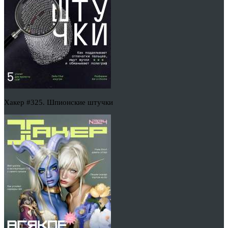
Хакер #325. Шпионские штучки