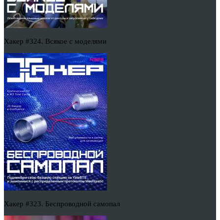
Хакер #324. Всякое с моделями
Хакер #323. Беспроводной самопал