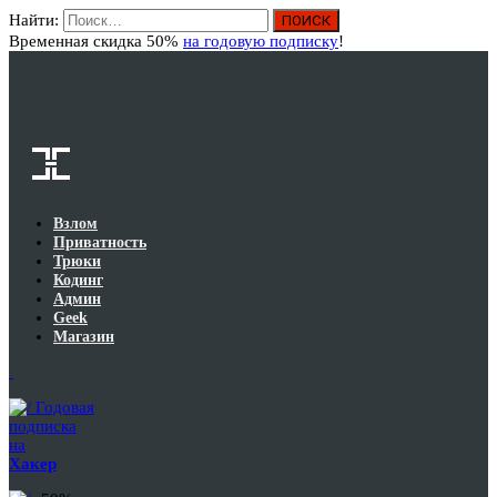
Найти:
Вход
Временная скидка 50%
на годовую подписку
!
Взлом
Приватность
Трюки
Кодинг
Админ
Geek
Магазин
Годовая
подписка
на
Хакер