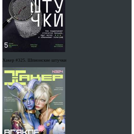
Хакер #325. Шпионские штучки