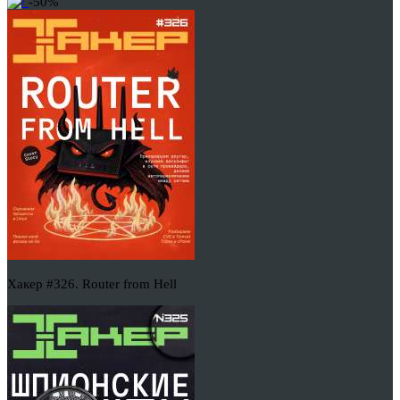
-50%
Хакер #326. Router from Hell