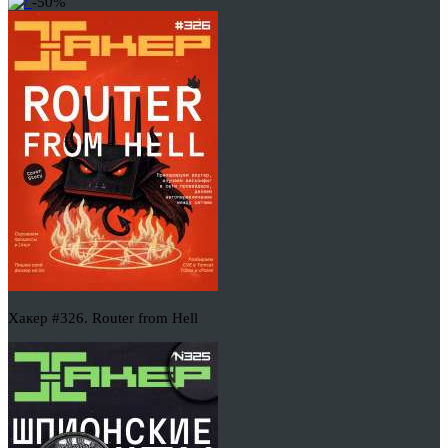
-50%
Хакер #326. Router from Hell