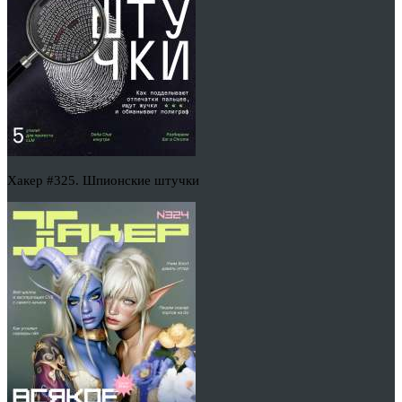
Хакер #325. Шпионские штучки