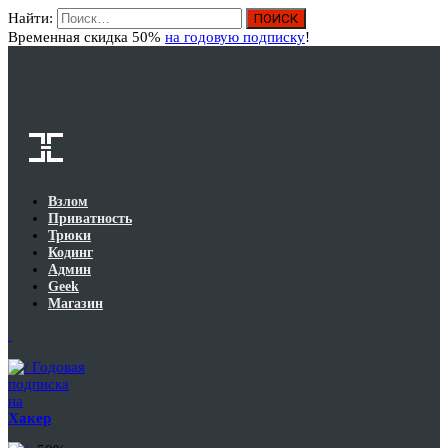
Найти:
Вход
Временная скидка 50%
на годовую подписку
!
Взлом
Приватность
Трюки
Кодинг
Админ
Geek
Магазин
Годовая
подписка
на
Хакер