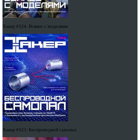
Хакер #324. Всякое с моделями
Хакер #323. Беспроводной самопал