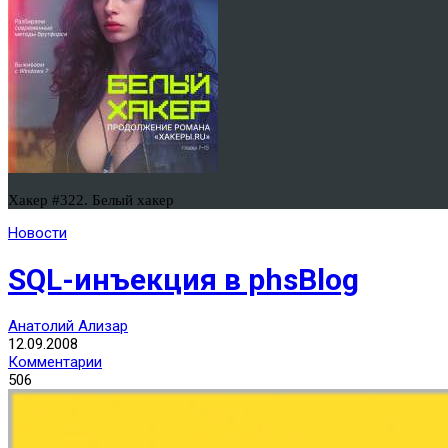
Хакер #322. Белый хакер
Новости
SQL-инъекция в phsBlog
Анатолий Ализар
12.09.2008
Комментарии
506