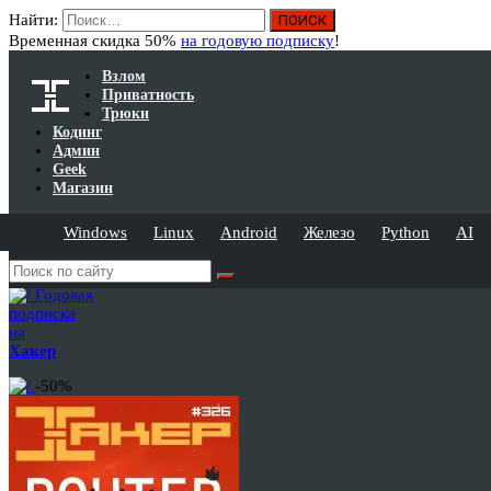
Найти:
Временная скидка 50%
на годовую подписку
!
Взлом
Приватность
Трюки
Кодинг
Админ
Geek
Магазин
Windows
Linux
Android
Железо
Python
AI
Годовая
подписка
на
Хакер
-50%