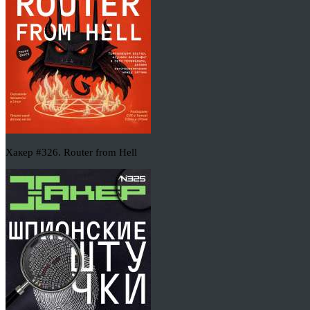
Хакер #326. Router from Hell