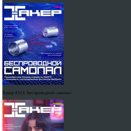
Хакер #323. Беспроводной самопал