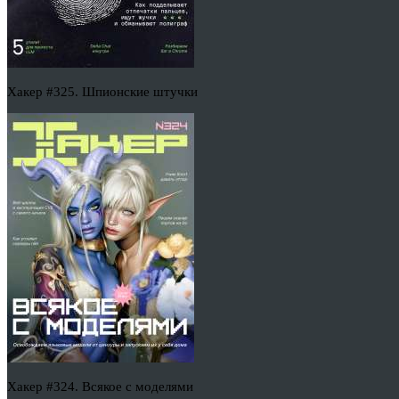
Хакер #325. Шпионские штучки
Хакер #324. Всякое с моделями