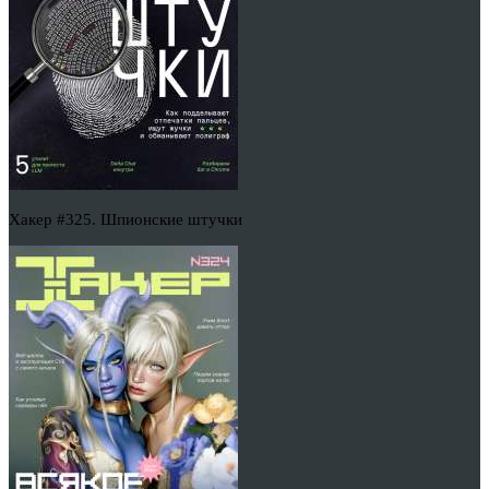
Хакер #325. Шпионские штучки