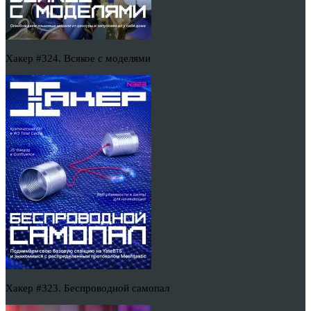
Хакер #324. Всякое с моделями
Хакер #323. Беспроводной самопал