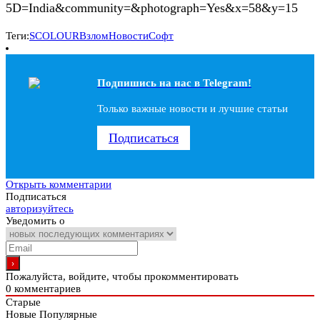
5D=India&community=&photograph=Yes&x=58&y=15
Теги:
SCOLOUR
Взлом
Новости
Софт
Подпишись на наc в Telegram!
Только важные новости и лучшие статьи
Подписаться
Открыть комментарии
Подписаться
авторизуйтесь
Уведомить о
Пожалуйста, войдите, чтобы прокомментировать
0
комментариев
Старые
Новые
Популярные