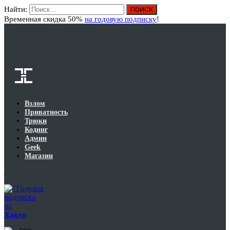
Найти:
Вход
Временная скидка 50%
на годовую подписку
!
Взлом
Приватность
Трюки
Кодинг
Админ
Geek
Магазин
Годовая
подписка
на
Хакер