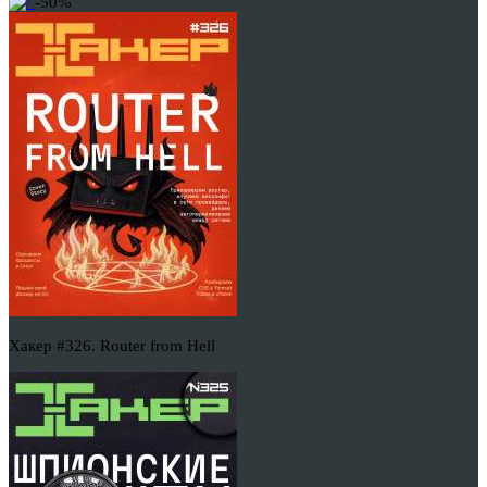
-50%
Хакер #326. Router from Hell