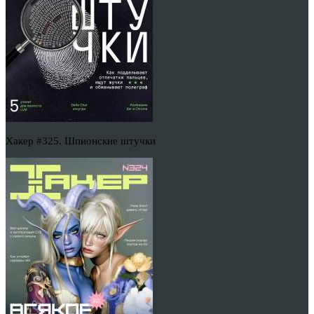
Хакер #325. Шпионские штучки