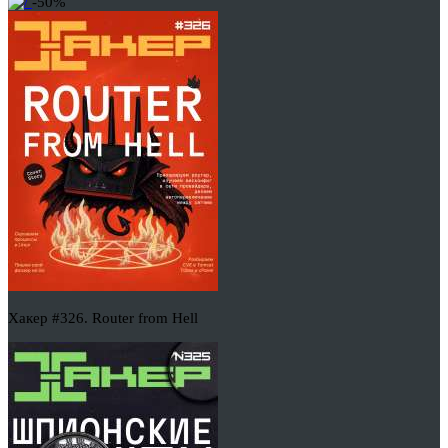
-50%
Хакер #326. Router from Hell