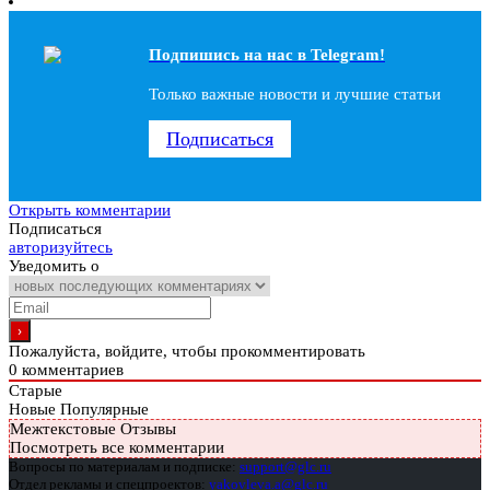
Подпишись на наc в Telegram!
Только важные новости и лучшие статьи
Подписаться
Открыть комментарии
Подписаться
авторизуйтесь
Уведомить о
Пожалуйста, войдите, чтобы прокомментировать
0
комментариев
Старые
Новые
Популярные
Межтекстовые Отзывы
Посмотреть все комментарии
Вопросы по материалам и подписке:
support@glc.ru
Отдел рекламы и спецпроектов:
yakovleva.a@glc.ru