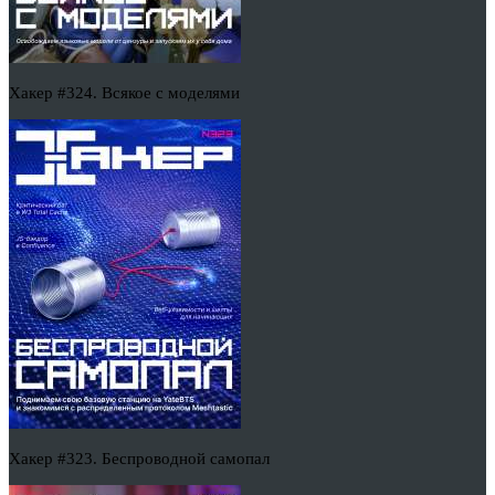
Хакер #324. Всякое с моделями
Хакер #323. Беспроводной самопал