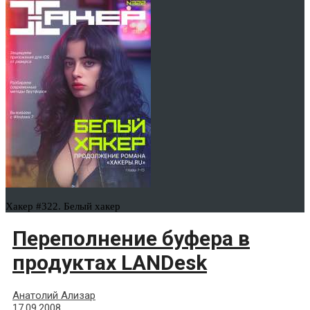
Хакер #322. Белый хакер
Переполнение буфера в
продуктах LANDesk
Анатолий Ализар
17.09.2008