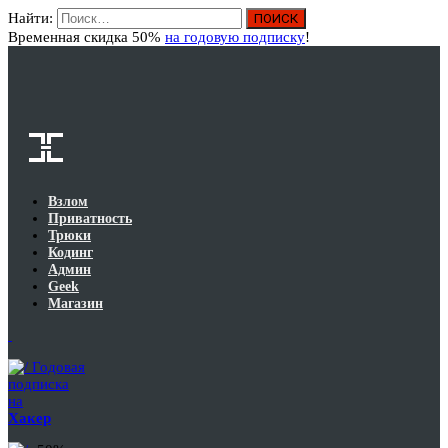
Найти:
Вход
Временная скидка 50%
на годовую подписку
!
Взлом
Приватность
Трюки
Кодинг
Админ
Geek
Магазин
Годовая
подписка
на
Хакер