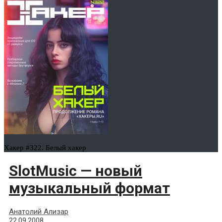
Хакер #322. Белый хакер
SlotMusic — новый
музыкальный формат
Анатолий Ализар
22.09.2008