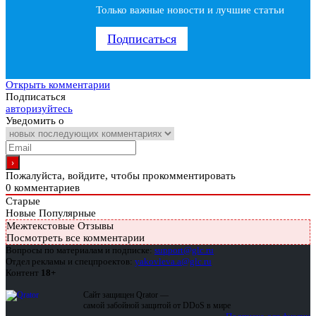
Только важные новости и лучшие статьи
Подписаться
Открыть комментарии
Подписаться
авторизуйтесь
Уведомить о
Пожалуйста, войдите, чтобы прокомментировать
0
комментариев
Старые
Новые
Популярные
Межтекстовые Отзывы
Посмотреть все комментарии
Вопросы по материалам и подписке:
support@glc.ru
Отдел рекламы и спецпроектов:
yakovleva.a@glc.ru
Контент
18+
Сайт защищен Qrator —
самой забойной защитой от DDoS в мире