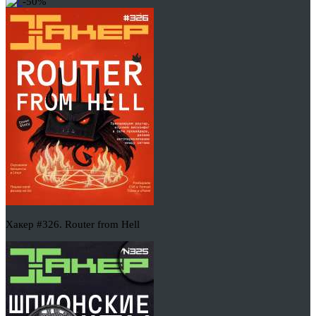
-50%
Хакер #326. Router from Hell