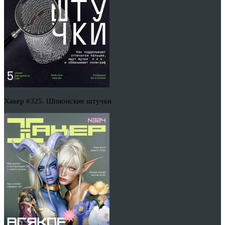
Хакер #325. Шпионские штучки