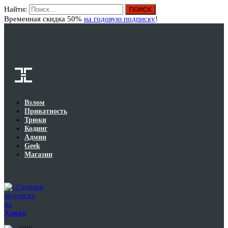
Найти:
Вход
Временная скидка 50%
на годовую подписку
!
Взлом
Приватность
Трюки
Кодинг
Админ
Geek
Магазин
Годовая
подписка
на
Хакер