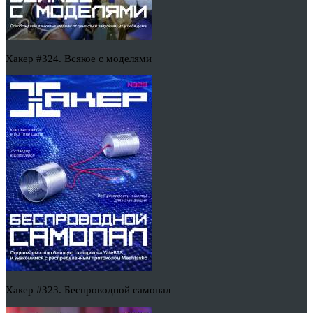
Хакер #324. Всякое с моделями
Хакер #323. Беспроводной самопал