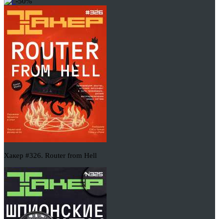
-50%
Хакер #326. Router from Hell