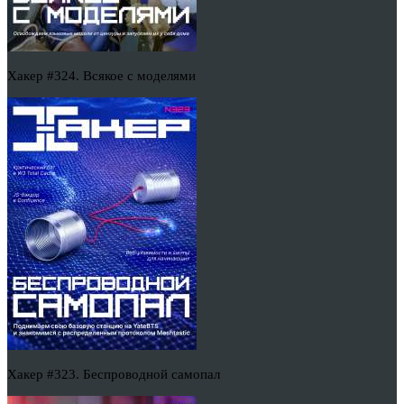
Хакер #324. Всякое с моделями
Хакер #323. Беспроводной самопал