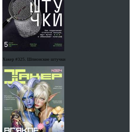
Хакер #325. Шпионские штучки