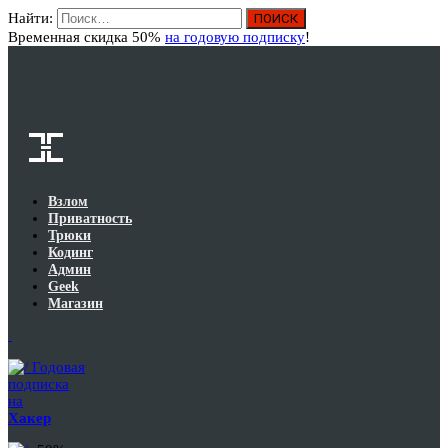
Найти:
Вход
Временная скидка 50%
на годовую подписку
!
Взлом
Приватность
Трюки
Кодинг
Админ
Geek
Магазин
Годовая
подписка
на
Хакер