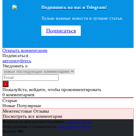
Подпишись на наc в Telegram!
Только важные новости и лучшие статьи
Подписаться
Открыть комментарии
Подписаться
авторизуйтесь
Уведомить о
Пожалуйста, войдите, чтобы прокомментировать
0
комментариев
Старые
Новые
Популярные
Межтекстовые Отзывы
Посмотреть все комментарии
Вопросы по материалам и подписке:
support@glc.ru
Отдел рекламы и спецпроектов:
yakovleva.a@glc.ru
Контент
18+