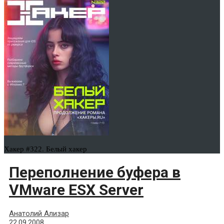
Хакер #322. Белый хакер
Переполнение буфера в
VMware ESX Server
Анатолий Ализар
22.09.2008