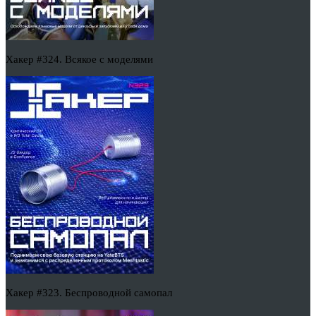
Хакер #324. Всякое с моделями
Хакер #323. Беспроводной самопал