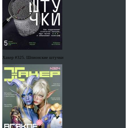
Хакер #325. Шпионские штучки