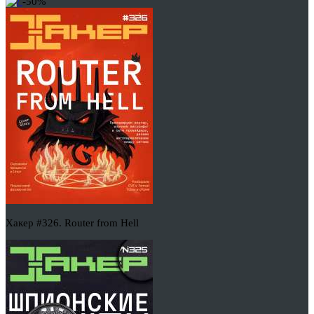
-50%
Хакер #326. Router from Hell