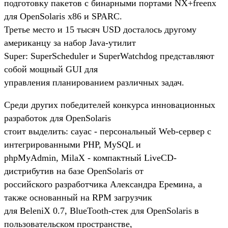
подготовку пакетов с бинарными портами NX+freenx
для OpenSolaris x86 и SPARC.
Третье место и 15 тысяч USD досталось другому
американцу за набор Java-утилит
Super: SuperScheduler и SuperWatchdog представляют
собой мощный GUI для
управления планированием различных задач.
Среди других победителей конкурса инновационных
разработок для OpenSolaris
стоит выделить: cayac - персональный Web-сервер с
интегрированными PHP, MySQL и
phpMyAdmin, MilaX - компактный LiveCD-
дистрибутив на базе OpenSolaris от
российского разработчика Александра Еремина, а
также основанный на RPM загрузчик
для BeleniX 0.7, BlueTooth-стек для OpenSolaris в
пользовательском пространстве,