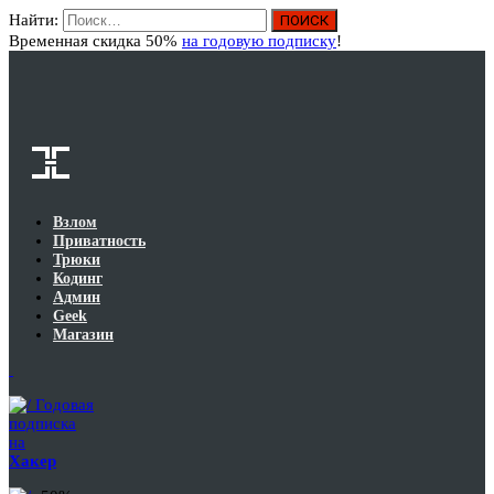
Найти:
Вход
Временная скидка 50%
на годовую подписку
!
Взлом
Приватность
Трюки
Кодинг
Админ
Geek
Магазин
Годовая
подписка
на
Хакер