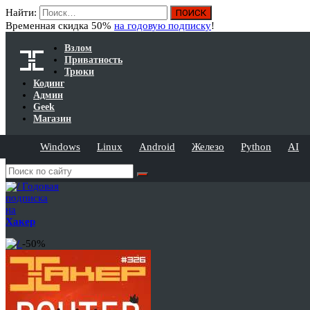
Найти:
Временная скидка 50%
на годовую подписку
!
Взлом
Приватность
Трюки
Кодинг
Админ
Geek
Магазин
Windows
Linux
Android
Железо
Python
AI
Годовая
подписка
на
Хакер
-50%