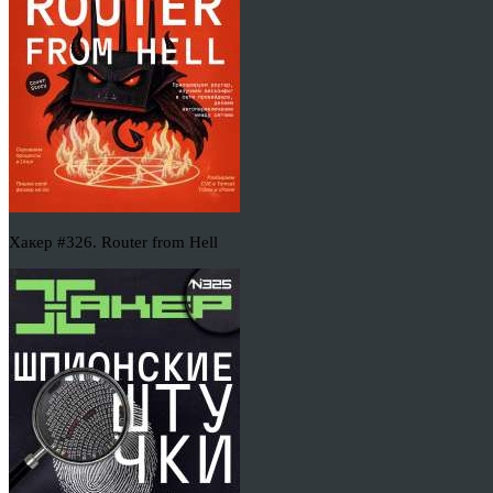
Хакер #326. Router from Hell