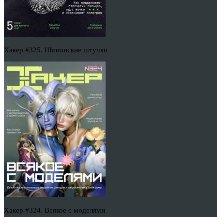
Хакер #325. Шпионские штучки
Хакер #324. Всякое с моделями