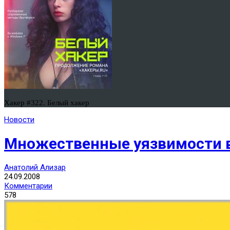
Хакер #322. Белый хакер
Новости
Множественные уязвимости в 
Анатолий Ализар
24.09.2008
Комментарии
578