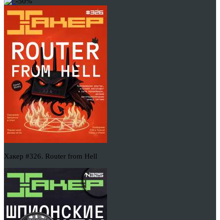
-50%
Хакер #326. Router from Hell