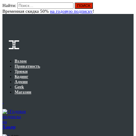
Найти:
Вход
Временная скидка 50%
на годовую подписку
!
Взлом
Приватность
Трюки
Кодинг
Админ
Geek
Магазин
Годовая
подписка
на
Хакер