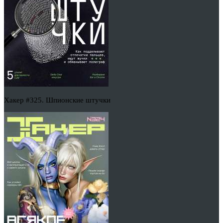
Хакер #325. Шпионские штучки