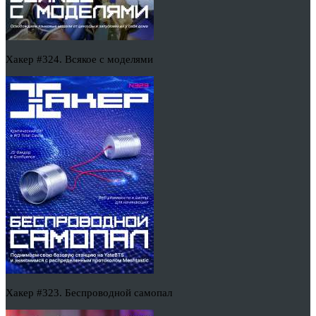
Хакер #324. Всякое с моделями
Хакер #323. Беспроводной самопал