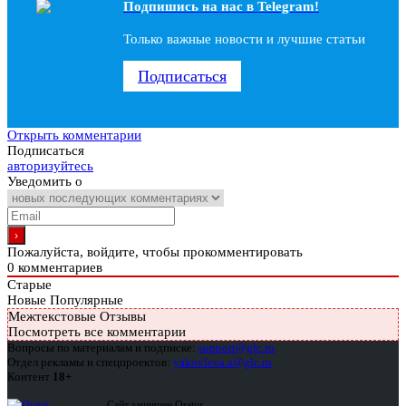
Подпишись на наc в Telegram!
Только важные новости и лучшие статьи
Подписаться
Открыть комментарии
Подписаться
авторизуйтесь
Уведомить о
Пожалуйста, войдите, чтобы прокомментировать
0
комментариев
Старые
Новые
Популярные
Межтекстовые Отзывы
Посмотреть все комментарии
Вопросы по материалам и подписке:
support@glc.ru
Отдел рекламы и спецпроектов:
yakovleva.a@glc.ru
Контент
18+
Сайт защищен Qrator —