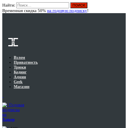
Найти:
Вход
Временная скидка 50%
на годовую подписку
!
Взлом
Приватность
Трюки
Кодинг
Админ
Geek
Магазин
Годовая
подписка
на
Хакер