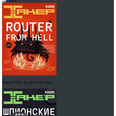
-50%
Хакер #326. Router from Hell