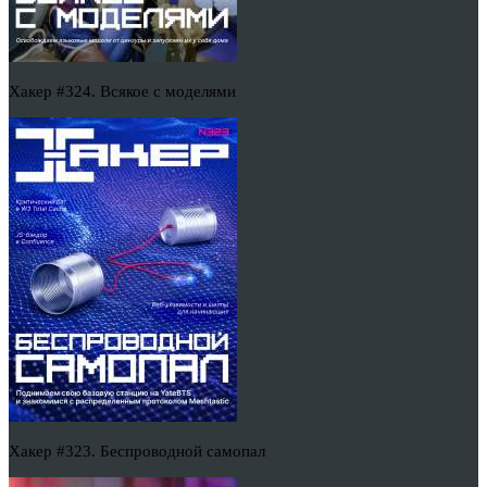
Хакер #324. Всякое с моделями
Хакер #323. Беспроводной самопал