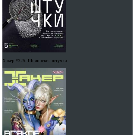
Хакер #325. Шпионские штучки