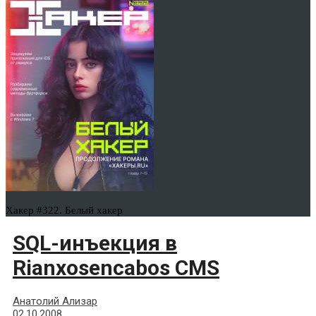
Хакер #322. Белый хакер
SQL-инъекция в
Rianxosencabos CMS
Анатолий Ализар
02.10.2008