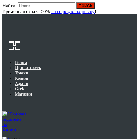
Найти:
Вход
Временная скидка 50%
на годовую подписку
!
Взлом
Приватность
Трюки
Кодинг
Админ
Geek
Магазин
Годовая
подписка
на
Хакер