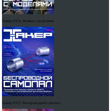
Хакер #324. Всякое с моделями
Хакер #323. Беспроводной самопал