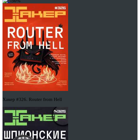
-50%
Хакер #326. Router from Hell