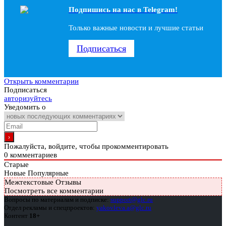
Подпишись на наc в Telegram!
Только важные новости и лучшие статьи
Подписаться
Открыть комментарии
Подписаться
авторизуйтесь
Уведомить о
Пожалуйста, войдите, чтобы прокомментировать
0
комментариев
Старые
Новые
Популярные
Межтекстовые Отзывы
Посмотреть все комментарии
Вопросы по материалам и подписке:
support@glc.ru
Отдел рекламы и спецпроектов:
yakovleva.a@glc.ru
Контент
18+