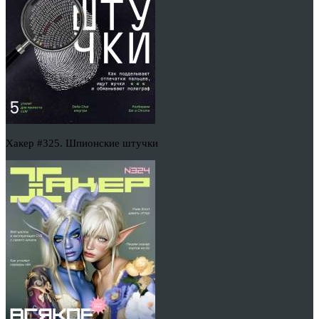
Хакер #325. Шпионские штучки