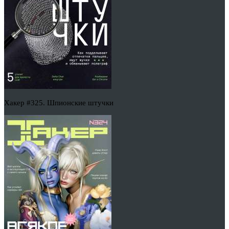
Хакер #325. Шпионские штучки