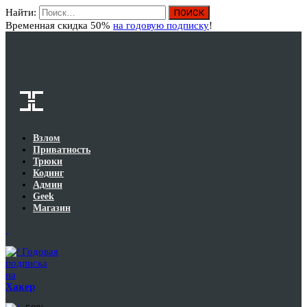
Найти:
Вход
Временная скидка 50%
на годовую подписку
!
Взлом
Приватность
Трюки
Кодинг
Админ
Geek
Магазин
Годовая
подписка
на
Хакер