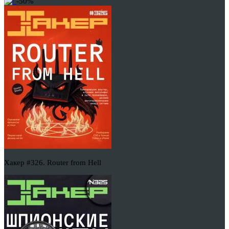
-50%
Хакер #326. Router from Hell