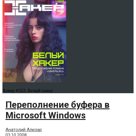
Хакер #322. Белый хакер
Переполнение буфера в
Microsoft Windows
Анатолий Ализар
03.10.2008