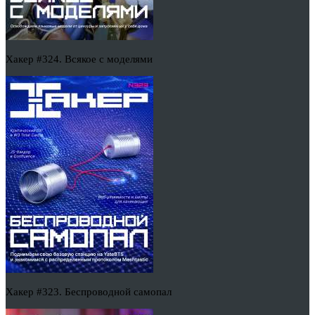
Хакер #324. Всякое с моделями
Хакер #323. Беспроводной самопал