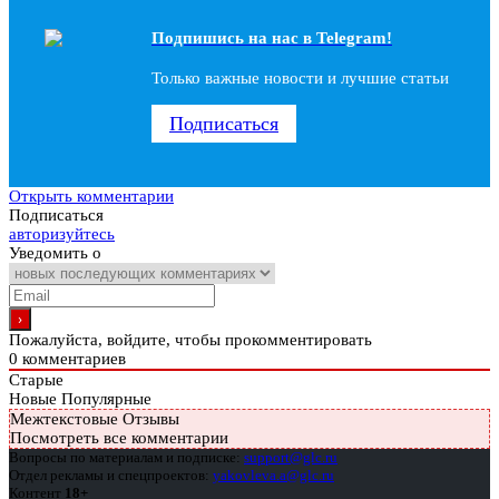
Подпишись на наc в Telegram!
Только важные новости и лучшие статьи
Подписаться
Открыть комментарии
Подписаться
авторизуйтесь
Уведомить о
Пожалуйста, войдите, чтобы прокомментировать
0
комментариев
Старые
Новые
Популярные
Межтекстовые Отзывы
Посмотреть все комментарии
Вопросы по материалам и подписке:
support@glc.ru
Отдел рекламы и спецпроектов:
yakovleva.a@glc.ru
Контент
18+