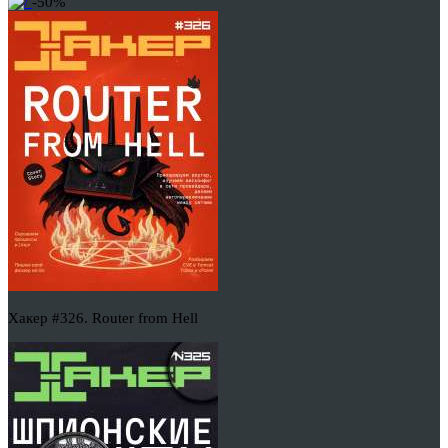
-50%
Хакер #326. Router from Hell