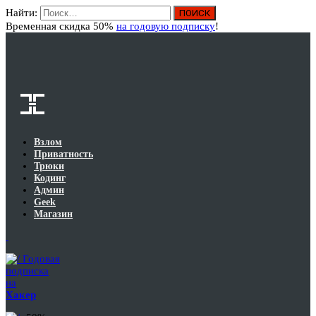
Найти:
Вход
Временная скидка 50%
на годовую подписку
!
Взлом
Приватность
Трюки
Кодинг
Админ
Geek
Магазин
Годовая
подписка
на
Хакер