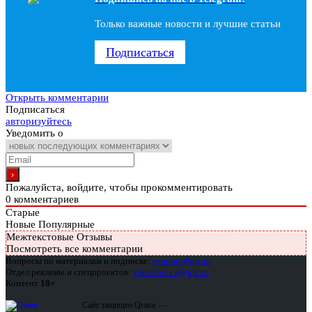
Только важные новости и лучшие статьи
Подписаться
Открыть комментарии
Подписаться
авторизуйтесь
Уведомить о
Пожалуйста, войдите, чтобы прокомментировать
0
комментариев
Старые
Новые
Популярные
Межтекстовые Отзывы
Посмотреть все комментарии
Вопросы по материалам и подписке:
support@glc.ru
Отдел рекламы и спецпроектов:
yakovleva.a@glc.ru
Контент
18+
Сайт защищен Qrator —