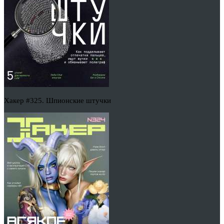
Хакер #325. Шпионские штучки