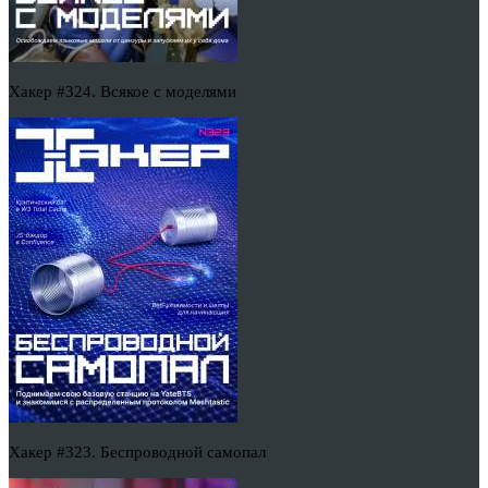
Хакер #324. Всякое с моделями
Хакер #323. Беспроводной самопал