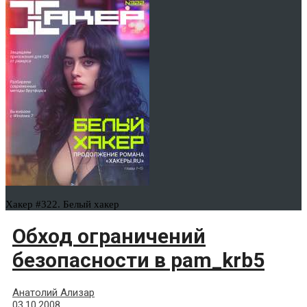
Хакер #322. Белый хакер
Обход ограничений
безопасности в pam_krb5
Анатолий Ализар
03.10.2008