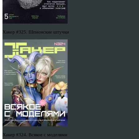
Хакер #325. Шпионские штучки
Хакер #324. Всякое с моделями