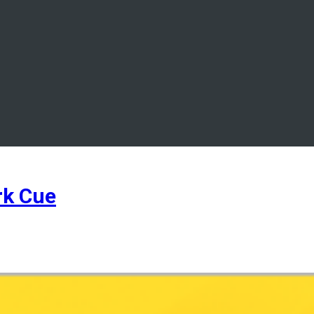
k Cue