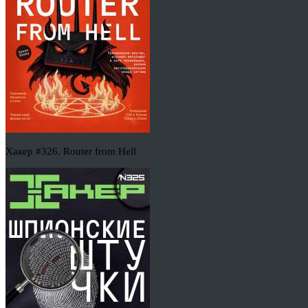
Хакер #326. Router from Hell