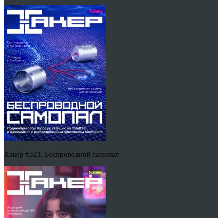
Хакер #323. Беспроводной самопал