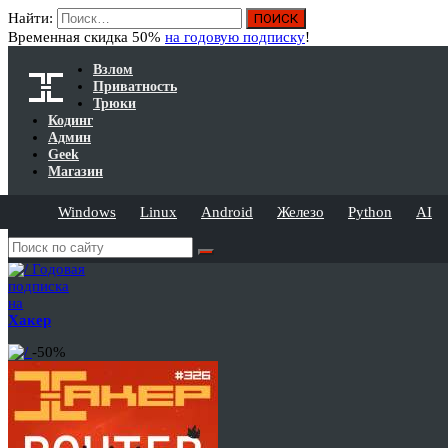
Найти:
Временная скидка 50%
на годовую подписку
!
Взлом
Приватность
Трюки
Кодинг
Админ
Geek
Магазин
Windows
Linux
Android
Железо
Python
AI
Годовая
подписка
на
Хакер
-50%