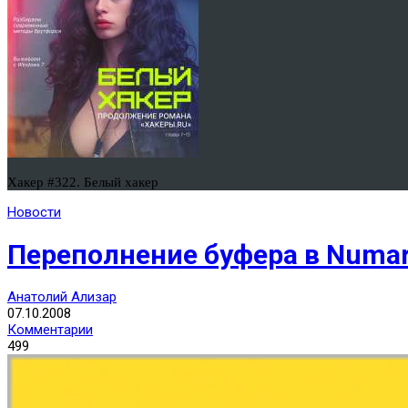
Хакер #322. Белый хакер
Новости
Переполнение буфера в Numar
Анатолий Ализар
07.10.2008
Комментарии
499