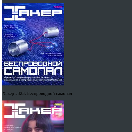
Хакер #323. Беспроводной самопал