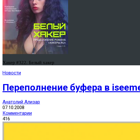
Хакер #322. Белый хакер
Новости
Переполнение буфера в iseeme
Анатолий Ализар
07.10.2008
Комментарии
416