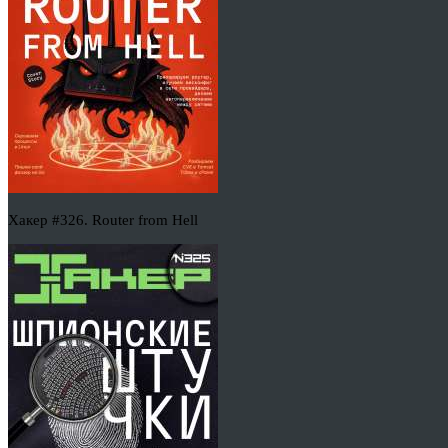
Хакер #326. Router from Hell