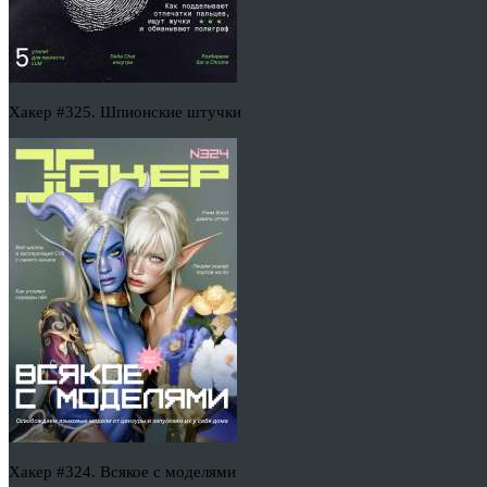
Хакер #325. Шпионские штучки
Хакер #324. Всякое с моделями