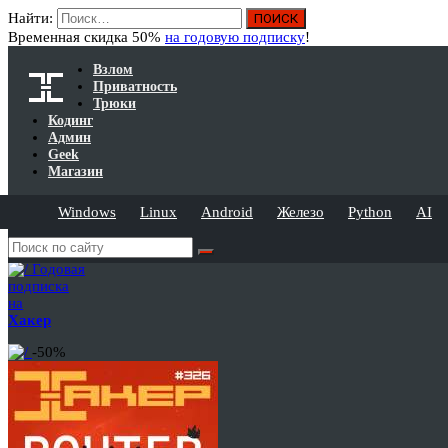
Найти:
Временная скидка 50%
на годовую подписку
!
Взлом
Приватность
Трюки
Кодинг
Админ
Geek
Магазин
Windows
Linux
Android
Железо
Python
AI
Годовая
подписка
на
Хакер
-50%