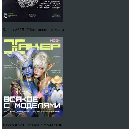
Хакер #325. Шпионские штучки
Хакер #324. Всякое с моделями