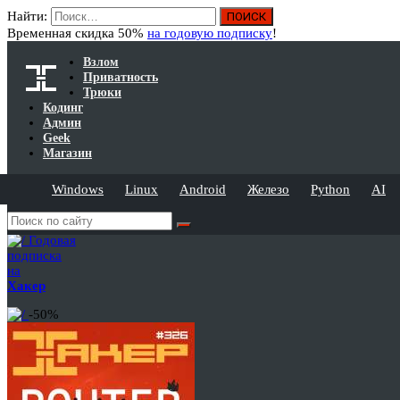
Найти:
Временная скидка 50%
на годовую подписку
!
Взлом
Приватность
Трюки
Кодинг
Админ
Geek
Магазин
Windows
Linux
Android
Железо
Python
AI
Годовая
подписка
на
Хакер
-50%