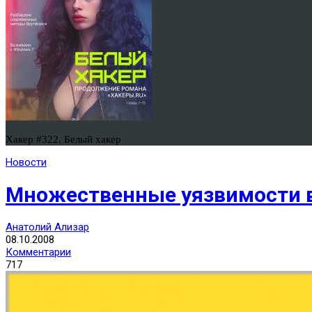
Хакер #322. Белый хакер
Новости
Множественные уязвимости в
Анатолий Ализар
08.10.2008
Комментарии
717