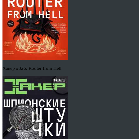
Хакер #326. Router from Hell