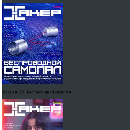
Хакер #323. Беспроводной самопал