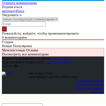
Открыть комментарии
Подписаться
авторизуйтесь
Уведомить о
Пожалуйста, войдите, чтобы прокомментировать
0
комментариев
Старые
Новые
Популярные
Межтекстовые Отзывы
Посмотреть все комментарии
Вопросы по материалам и подписке:
support@glc.ru
Отдел рекламы и спецпроектов:
yakovleva.a@glc.ru
Контент
18+
Сайт защищен Qrator —
самой забойной защитой от DDoS в мире
Подписка для физлиц
Подписка для юрлиц
Реклама на «Хакере»
Контакты