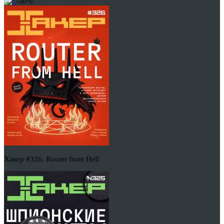
-50%
Хакер #326. Router from Hell