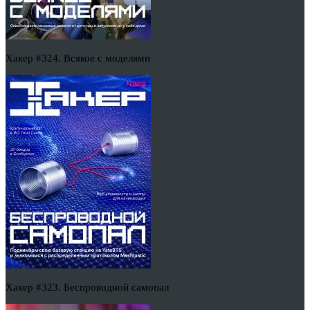
Хакер #324. Всякое с моделями
Хакер #323. Беспроводной самопал