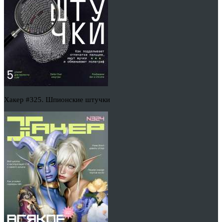
Хакер #325. Шпионские штучки