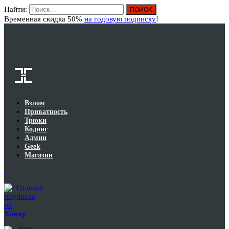
Найти:
Вход
Временная скидка 50%
на годовую подписку
!
Взлом
Приватность
Трюки
Кодинг
Админ
Geek
Магазин
Годовая
подписка
на
Хакер