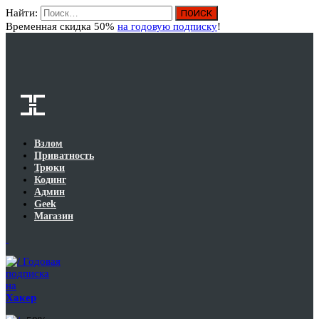
Найти:
Вход
Временная скидка 50%
на годовую подписку
!
Взлом
Приватность
Трюки
Кодинг
Админ
Geek
Магазин
Годовая
подписка
на
Хакер