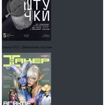
Хакер #325. Шпионские штучки