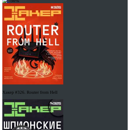
-50%
Хакер #326. Router from Hell