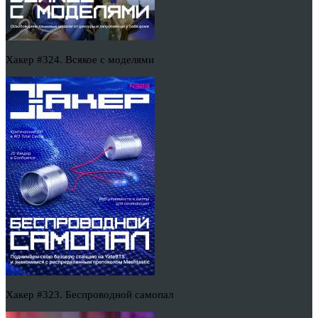
Хакер #324. Всякое с моделями
Хакер #323. Беспроводной самопал