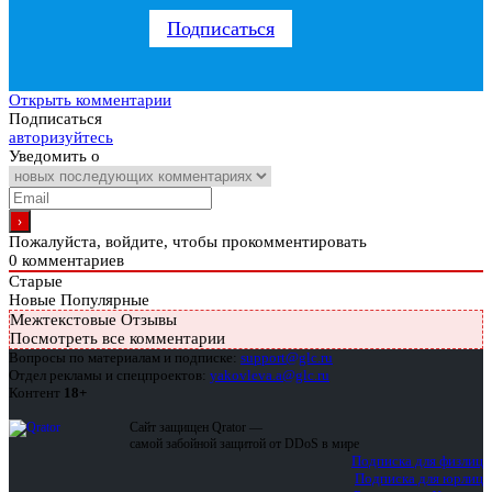
Подписаться
Открыть комментарии
Подписаться
авторизуйтесь
Уведомить о
Пожалуйста, войдите, чтобы прокомментировать
0
комментариев
Старые
Новые
Популярные
Межтекстовые Отзывы
Посмотреть все комментарии
Вопросы по материалам и подписке:
support@glc.ru
Отдел рекламы и спецпроектов:
yakovleva.a@glc.ru
Контент
18+
Сайт защищен Qrator —
самой забойной защитой от DDoS в мире
Подписка для физлиц
Подписка для юрлиц